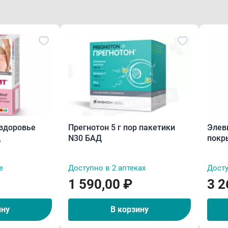
здоровье
Прегнотон 5 г пор пакетики
Элев
Д
N30 БАД
покр
обол
е
Доступно в 2 аптеках
Досту
1 590,00 ₽
3 2
ину
В корзину