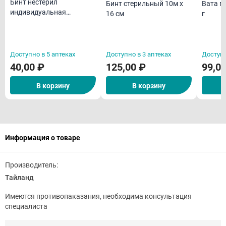
Бинт нестерил
Бинт стерильный 10м х
Вата г
индивидуальная
16 см
г
упаковка 5м х 10 см
Доступно в 5 аптеках
Доступно в 3 аптеках
Доступн
40,00 ₽
125,00 ₽
99,0
В корзину
В корзину
Информация о товаре
Производитель:
Тайланд
Имеются противопаказания, необходима консультация
специалиста