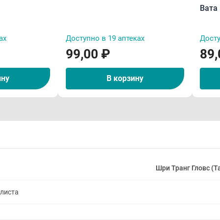
Вата 
ах
Доступно в 19 аптеках
Досту
99,00 ₽
89,
ину
В корзину
Шри Транг Гловс (
алиста