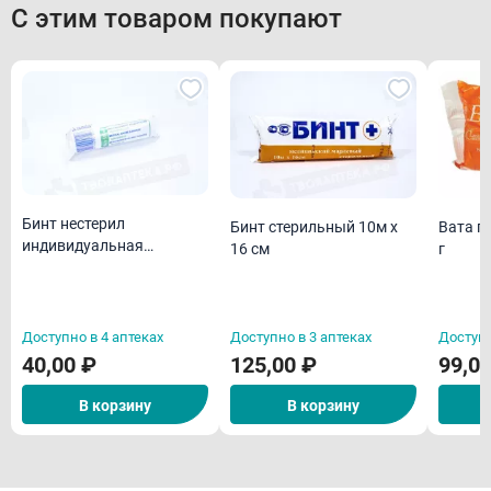
С этим товаром покупают
Бинт нестерил
Бинт стерильный 10м х
Вата г
индивидуальная
16 см
г
упаковка 5м х 10 см
Доступно в 4 аптеках
Доступно в 3 аптеках
Доступн
40,00 ₽
125,00 ₽
99,0
В корзину
В корзину