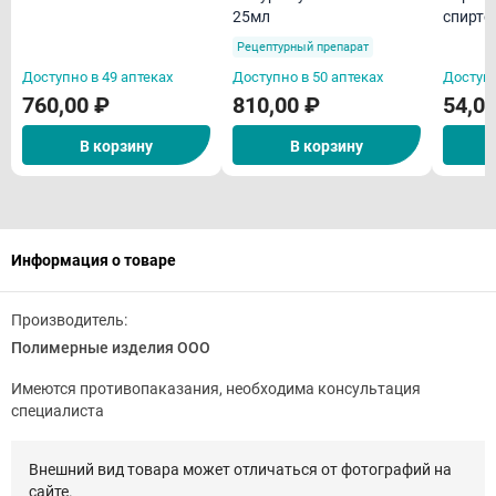
25мл
спирто
50мл
25мл
Рецептурный препарат
Доступно в 49 аптеках
Доступно в 50 аптеках
Доступн
760,00 ₽
810,00 ₽
54,0
В корзину
В корзину
Информация о товаре
Производитель:
Полимерные изделия ООО
Имеются противопаказания, необходима консультация
специалиста
Внешний вид товара может отличаться от фотографий на
сайте.