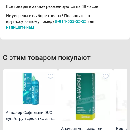
Все товары в заказе резервируются на 48 часов
Не уверены в выборе товара? Позвоните по
круглосуточному номеру
8-914-555-55-55
или
напишите нам
.
С этим товаром покупают
Аквалор Софт мини DUO
душ/струя средство для
орошения и промывания
Анауран ушныекапли
Борная
полости носа для детей