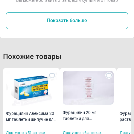
Вы можете оставить отзыв, если купили этот товар
Показать больше
Похожие товары
Фурацилин 20 мг
Фурацилин Авексима 20
Фураци
таблетки для
мг таблетки шипучие для
раство
приготовления раствора
приготовления раствора
примен
для местного и
для местного
Доступно в 51 аптеке
Доступно в 6 аптеках
Доступн