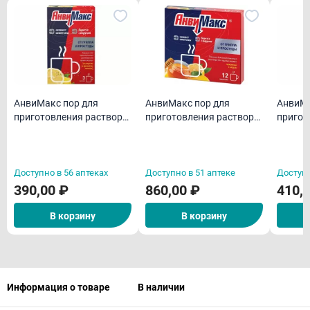
АнвиМакс пор для
АнвиМакс пор для
АнвиМа
приготовления раствора
приготовления раствора
пригот
лимон 5 г пак.N3
лимон/мёд 5 г пакетики
лимон/
N12
Доступно в 56 аптеках
Доступно в 51 аптеке
Доступн
390,00 ₽
860,00 ₽
410,
В корзину
В корзину
Информация о товаре
В наличии