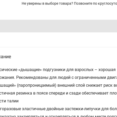
Не уверены в выборе товара? Позвоните по круглосу
сание
сические «дышащие» подгузники для взрослых – хорошая 
ржания. Рекомендованы для людей с ограниченными дви
ышащий» (паропроницаемый) внешний слой снижает риск в
астичная резинка в поясе спереди и сзади обеспечивает пл
сти талии
огоразовые эластичные двойные застежки-липучки для бол
ократно закрепляться и открепляться в любом месте подг