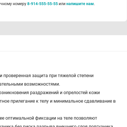
точному номеру
8-914-555-55-55
или
напишите нам
.
и проверенная защита при тяжелой степени
гательными возможностями.
озникновения раздражений и опрелостей кожи
отное прилегание к телу и минимальное сдавливание в
ее оптимальной фиксации на теле позволяют
узника без риска разрыва внешнего слоя подгузника