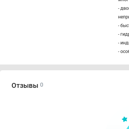
- дв
непр
- бы
- ги
- ин
- ос
0
Отзывы