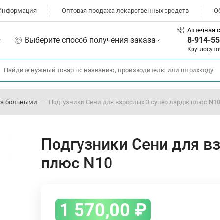
Информация
Оптовая продажа лекарственных средств
О
Аптечная с
Выберите способ получения заказа
8-914-55
Круглосуто
 за больными
Подгузники Сени для взрослых 3 супер лардж плюс N10
Подгузники Сени для в
плюс N10
1 570,00
₽