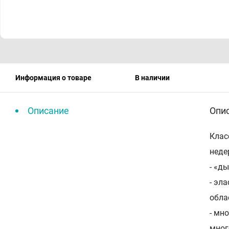
Информация о товаре
В наличии
Описание
Опи
Клас
неде
- «д
- эл
обла
- мн
мног