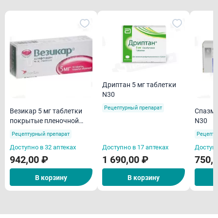
Дриптан 5 мг таблетки
N30
Рецептурный препарат
Везикар 5 мг таблетки
Спазмекс 5 мг т
покрытые пленочной
N30
оболочкой N30
Рецептурный препарат
Рецепту
Доступно в 32 аптеках
Доступно в 17 аптеках
Доступн
942,00 ₽
1 690,00 ₽
750,
В корзину
В корзину