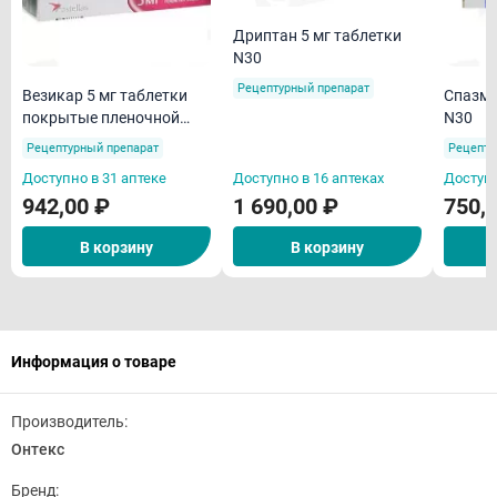
Дриптан 5 мг таблетки
N30
Рецептурный препарат
Везикар 5 мг таблетки
Спазмекс 5 мг т
покрытые пленочной
N30
оболочкой N30
Рецептурный препарат
Рецепту
Доступно в 31 аптеке
Доступно в 16 аптеках
Доступн
942,00 ₽
1 690,00 ₽
750,
В корзину
В корзину
Информация о товаре
Производитель:
Онтекс
Бренд: