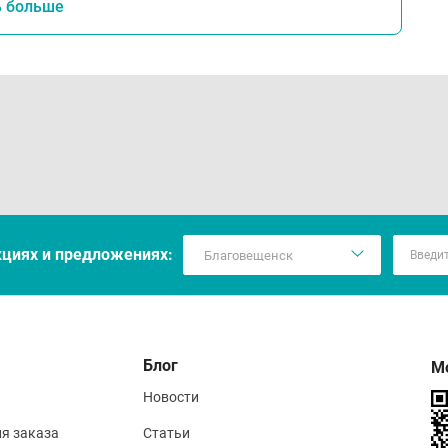
ь больше
кцияx и предложениях:
Блог
М
Новости
ия заказа
Статьи