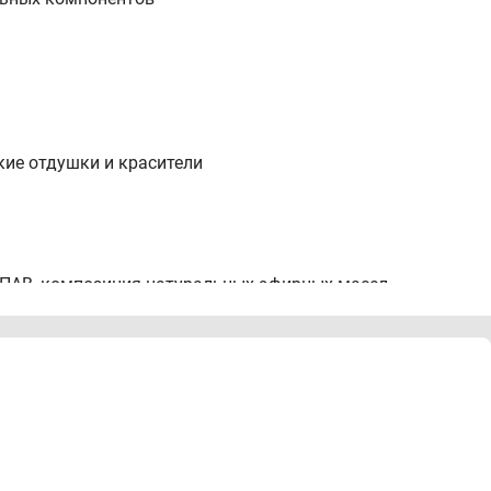
кие отдушки и красители
 ПАВ, композиция натуральных эфирных масел,
добавки.
ласть загрязнения, оставить на 2-3 минуты, затем