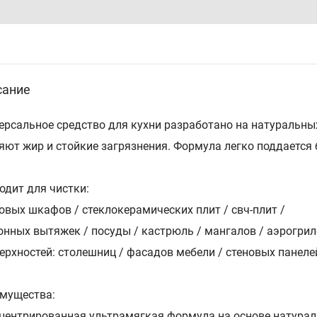
сание
ерсальное средство для кухни разработано на натуральны
яют жир и стойкие загрязнения. Формула легко поддается
одит для чистки:
ховых шкафов / стеклокерамическиx плит / свч-плит /
хонных вытяжек / посуды / кастрюль / мангалов / аэрогрил
верхностей: столешниц / фасадов мебели / стеновых панеле
мущества:
нцентрированная ультрамягкая формула на основе натура