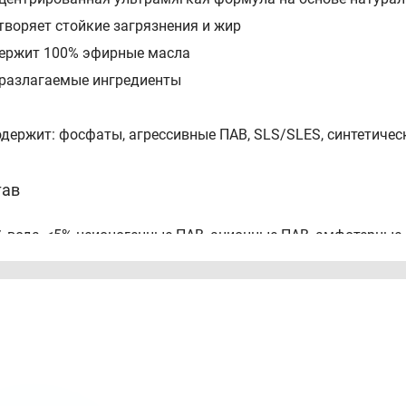
створяет стойкие загрязнения и жир
держит 100% эфирные масла
оразлагаемые ингредиенты
одержит: фосфаты, агрессивные ПАВ, SLS/SLES, синтетичес
тав
% вода, <5% неионогенные ПАВ, анионные ПАВ, амфотерные
ервант, глутамат тетранатрия диацетат, функциональные 
соб применения
сти небольшое количество средства непосредственно на об
ь остатки губкой/щеткой.