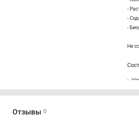
- Ра
- Со
- Би
Не с
Сос
> 30
конс
Спо
0
Отзывы
Нане
смыт