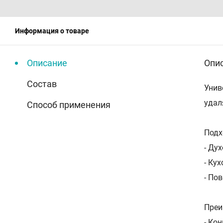
Информация о товаре
Описание
Опи
Состав
Унив
удал
Способ применения
Подх
- Ду
- Ку
- По
Преи
- Ко