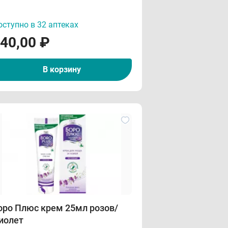
ступно в 32 аптеках
40,00
₽
В корзину
оро Плюс крем 25мл розов/
иолет