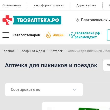
О компании
Как оформить заказ
Адреса аптек
Благовещенск
ТвояАптека.рф
Каталог товаров
Акции
рекомендует
Главная
Товары от А до Я
Каталог
Аптечка для пикников и по
Аптечка для пикников и поездок
Ф
Сортировать по