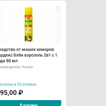
дство от мошек комаров
ардекс Бэби аэрозоль 2в1 с 1
ода 80 мл
оизводитель:
Россия
ступно в 53 аптеках
95,00
₽
В корзину