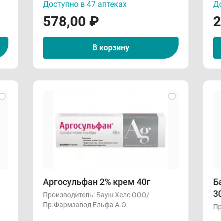
Доступно в 47 аптеках
До
578,00
₽
2
В корзину
Аргосульфан 2% крем 40г
Б
3
Производитель:
Бауш Хелс ООО/
Пр.Фармзавод Ельфа А.О.
Пр