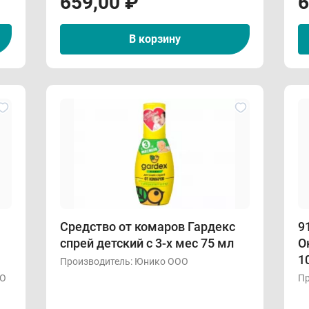
659,00
₽
6
В корзину
Средство от комаров Гардекс
9
спрей детский с 3-х мес 75 мл
О
1
Производитель:
Юнико ООО
ОО
Пр