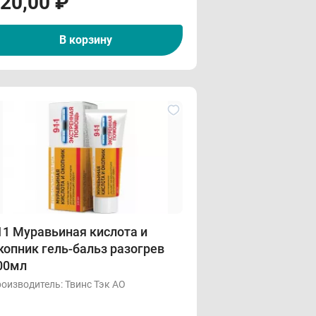
20,00
₽
В корзину
11 Муравьиная кислота и
копник гель-бальз разогрев
00мл
оизводитель:
Твинс Тэк АО