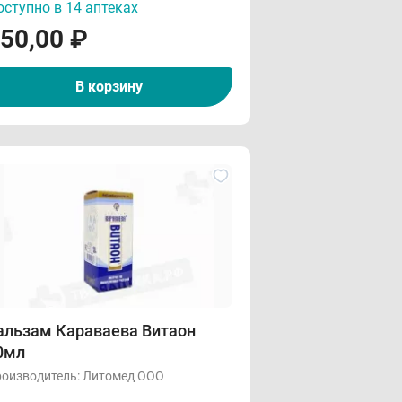
ступно в 14 аптеках
50,00
₽
В корзину
альзам Караваева Витаон
0мл
оизводитель:
Литомед ООО