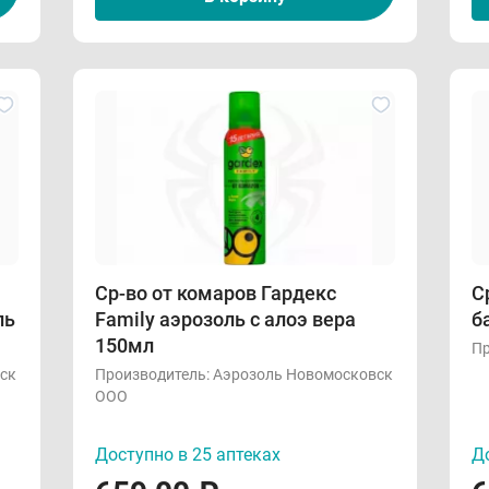
Ср-во от комаров Гардекс
С
ль
Family аэрозоль с алоэ вера
б
150мл
Пр
ск
Производитель:
Аэрозоль Новомосковск
ООО
Доступно в 25 аптеках
До