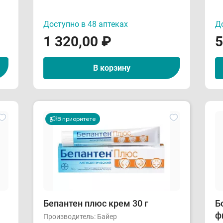
Доступно в 48 аптеках
До
1 320,00
₽
5
В корзину
В приоритете
Бепантен плюс крем 30 г
Б
ф
Производитель:
Байер