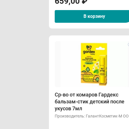
659,00
₽
В корзину
Ср-во от комаров Гардекс
бальзам-стик детский после
укусов 7мл
Производитель:
ГалантКосметик-М О