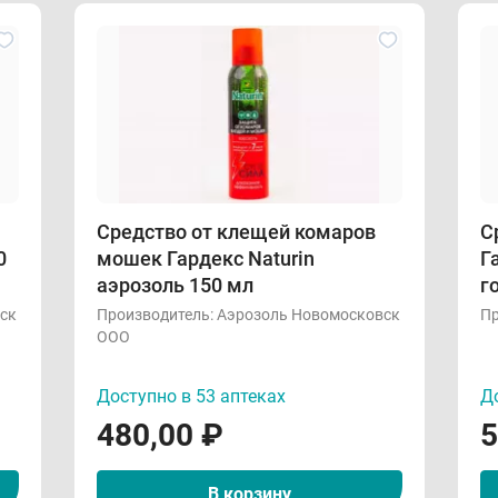
Средство от клещей комаров
Сре
0
мошек Гардекс Naturin
Г
аэрозоль 150 мл
г
ск
Производитель:
Аэрозоль Новомосковск
Пр
ООО
Доступно в 53 аптеках
До
480,00
₽
5
В корзину