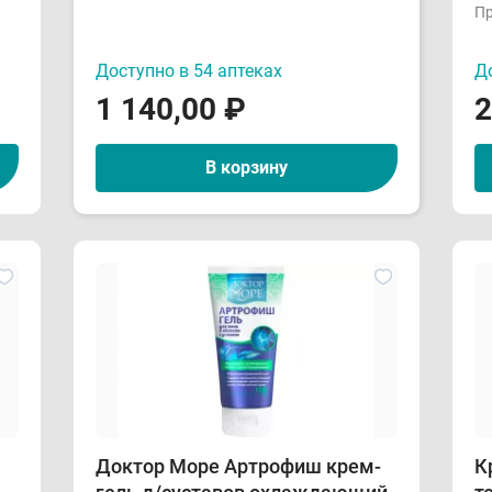
Пр
Доступно в 54 аптеках
До
1 140,00
₽
2
В корзину
Доктор Море Артрофиш крем-
К