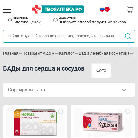
Ваш город:
Ваша аптека:
Благовещенск
Выберите способ получения заказа
Главная
Товары от А до Я
Каталог
Бад и лечебная косметика
Б
БАДы для сердца и сосудов
ФОТО
Сортировать по