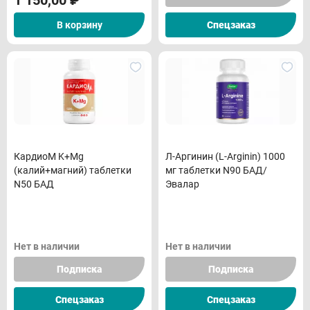
1 150,00
₽
В корзину
Спецзаказ
КардиоМ K+Mg
Л-Аргинин (L-Arginin) 1000
(калий+магний) таблетки
мг таблетки N90 БАД/
N50 БАД
Эвалар
Нет в наличии
Нет в наличии
Подписка
Подписка
Спецзаказ
Спецзаказ