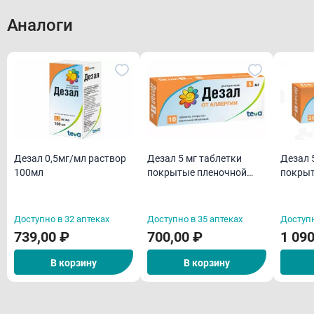
Фармакологическое действие
Аналоги
Производитель:
Фармакокинетика
Татхимфармпрепараты АО
Показания
Имеются противопоказания, необходима консультация
специалиста
Передозировка
Внешний вид товара может отличаться от фотографии на сайте
Противопоказания
Применение при беременности и кормлении
Дезал 0,5мг/мл раствор
Дезал 5 мг таблетки
Дезал 
грудью
100мл
покрытые пленочной
покрыт
оболочкой N10
оболоч
Способ применения и дозы
Побочные действия
Доступно в 32 аптеках
Доступно в 35 аптеках
Доступн
739,00 ₽
700,00 ₽
1 090
Лекарственное взаимодействие
Особые указания
В корзину
В корзину
Условия хранения
Срок годности