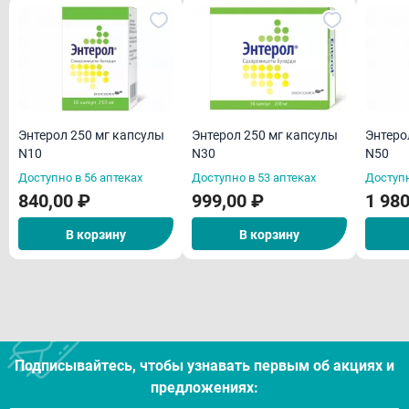
Энтерол 250 мг капсулы
Энтерол 250 мг капсулы
Энтеро
N10
N30
N50
Доступно в 56 аптеках
Доступно в 53 аптеках
Доступн
840,00 ₽
999,00 ₽
1 980
В корзину
В корзину
Подписывайтесь, чтобы узнавать первым об акцияx и
предложениях: