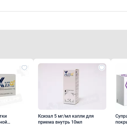
одитель
я противопоказания, необходима консультация специалиста
ние
е двояковыпуклые таблетки, покрытые пленочной оболочко
елого или почти белого цвета.
 выпуска
ки, покрытые пленочной оболочкой, 5 мг. По 10 таблеток 
нилхлоридной и фольги алюминиевой печатной лакированн
тки
Ксизал 5 мг/мл капли для
Супр
кцией по применению помещают в пачку из картона для п
ной
приема внутрь 10мл
покр