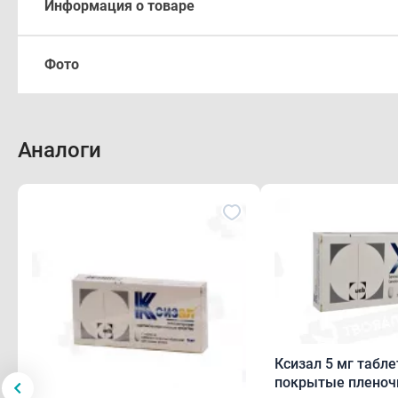
Информация о товаре
Описание
Фото
Произв
Форма выпуска
Имеютс
Аналоги
Состав
Описа
Фармакологическое действие
Круглы
Фармакокинетика
ядро б
Показания
Форма
Передозировка
Таблет
поливи
Ксизал 5 мг табле
Противопоказания
инстру
покрытые пленоч