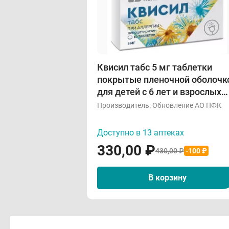
Квисил табс 5 мг таблетки
покрытые пленочной оболочк
для детей с 6 лет и взрослых
N10
Производитель:
Обновление АО ПФК
Доступно в 13 аптеках
330,00
₽
430,00 ₽
-100 ₽
В корзину