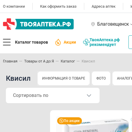
О компании
Как оформить заказ
Адреса аптек
Благовещенск
ТвояАптека.рф
Каталог товаров
Акции
рекомендует
Главная
Товары от А до Я
Каталог
Квисил
Квисил
ИНФОРМАЦИЯ О ТОВАРЕ
ФОТО
АНАЛОГ
Сортировать по
По акции