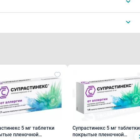
Обновление АО ПФК
й белого или почти белого цвета. На поперечном разрезе
в контурную ячейковую упаковку из пленки
ой. 2 контурные ячейковые упаковки по 10 таблеток с
астинекс 5 мг таблетки
Супрастинекс 5 мг таблетки
отребительской тары.
ытые пленочной
покрытые пленочной