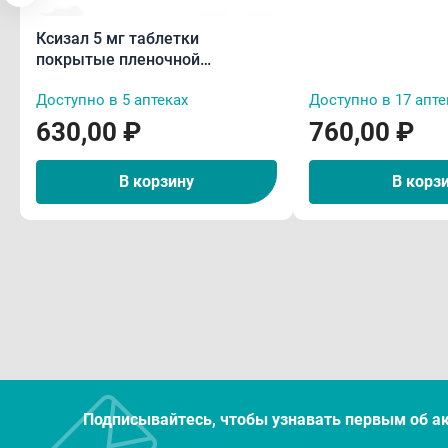
оболочкой N10
Применение при беременности и
Соста
Ксизал 5 мг таблетки
кормлении грудью
покрытые пленочной
Активн
оболочкой N7
Способ применения и дозы
моноги
Доступно в 5 аптеках
Доступно в 17 апте
К30, м
630,00 ₽
760,00 ₽
Побочные действия
Фарма
В корзину
В корз
Лекарственное взаимодействие
Фармак
Особые указания
Фармак
селект
Условия хранения
гистам
прониц
облегч
Срок годности
оказыв
седати
Отпуск из аптек
Подписывайтесь, чтобы узнавать первым об а
Фарма