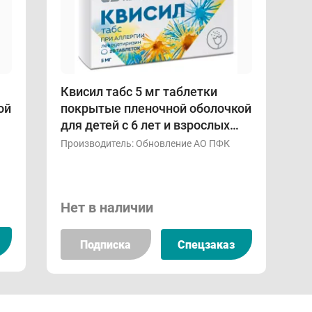
Квисил табс 5 мг таблетки
ой
покрытые пленочной оболочкой
для детей с 6 лет и взрослых
N20
Производитель:
Обновление АО ПФК
Нет в наличии
Подписка
Спецзаказ