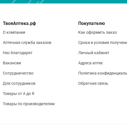
Фармак
и полн
скорос
Покупателю
равнов
О компании
Как оформить заказ
плазмы
количе
Аптечная служба заказов
Сроки и условия получен
гистам
Нас благодарят
Личный кабинет
фармак
потенц
Вакансии
Адреса аптек
Выведе
Сотрудничество
Политика конфиденциаль
полувы
выводи
Для сотрудников
Обратная связь
кишечн
Товары от А до Я
40 мл/
Менее 
Товары по производителям
недост
пациен
рацеми