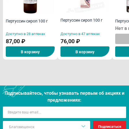
Способ применения и дозы
Побочные действия
Пертуссин сироп 100 г
Пертуссин сироп 100 г
Пертус
Лекарственное взаимодействие
Нет в
Доступно в 28 аптеках
Доступно в 47 аптеках
Особые указания
87,00 ₽
76,00 ₽
Условия хранения
В корзину
В корзину
Срок годности
Отпуск из аптек
Подписывайтесь, чтобы узнавать первым об акцияx и
предложениях:
Подписаться