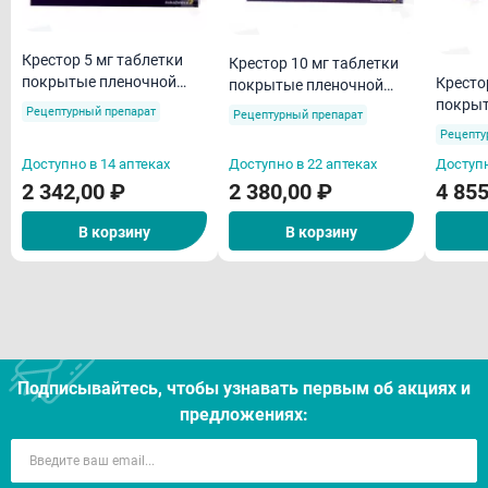
Применение при беременности и кормлении
грудью
Крестор 5 мг таблетки
Крестор 10 мг таблетки
Способ применения и дозы
покрытые пленочной
Кресто
покрытые пленочной
оболочкой N28
покрыт
Побочные действия
оболочкой N28
Рецептурный препарат
Рецептурный препарат
оболоч
Рецепту
Лекарственное взаимодействие
Доступно в 14 аптеках
Доступно в 22 аптеках
Доступн
Особые указания
2 342,00 ₽
2 380,00 ₽
4 855
Условия хранения
В корзину
В корзину
Срок годности
Отпуск из аптек
Подписывайтесь, чтобы узнавать первым об акцияx и
предложениях: