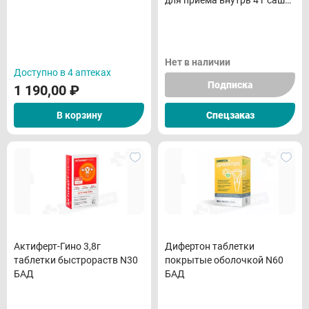
для приема внутрь 4 г саше
N30 БАД
Нет в наличии
Доступно в 4 аптеках
Подписка
1 190,00
₽
В корзину
Спецзаказ
Актиферт-Гино 3,8г
Дифертон таблетки
таблетки быстрораств N30
покрытые оболочкой N60
БАД
БАД