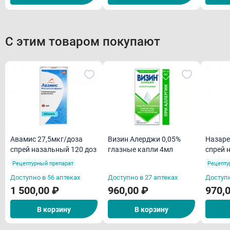
Условия хранения
Отпуск из аптек
С этим товаром покупают
Авамис 27,5мкг/доза
Визин Алерджи 0,05%
Назаре
спрей назальный 120 доз
глазные капли 4мл
спрей 
Рецептурный препарат
Рецепту
Доступно в 56 аптеках
Доступно в 27 аптеках
Доступн
1 500,00 ₽
960,00 ₽
970,
В корзину
В корзину