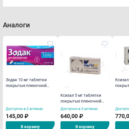
Форма выпуска
Состав
Фармакологическое действие
Аналоги
Производитель:
Фармакокинетика
Обновление АО ПФК
Показания
Имеются противопоказания, необходима консультация
специалиста
Передозировка
Внешний вид товара может отличаться от фотографии на сайте
Противопоказания
Применение при беременности и кормлении
Зодак 10 мг таблетки
Ксизал
грудью
покрытые пленочной
покрыт
оболочкой N10
оболоч
Способ применения и дозы
Ксизал 5 мг таблетки
покрытые пленочной
Побочные действия
оболочкой N7
Доступно в 2 аптеках
Доступно в 5 аптеках
Доступн
Лекарственное взаимодействие
145,00 ₽
640,00 ₽
770,
Особые указания
В корзину
В корзину