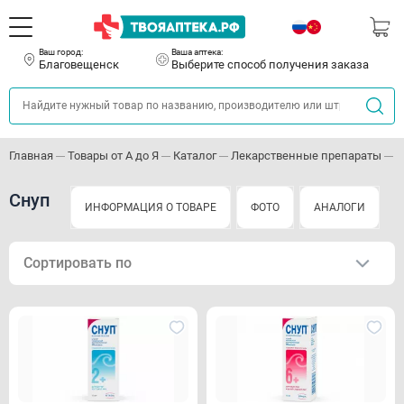
Ваш город:
Ваша аптека:
Благовещенск
Выберите способ получения заказа
Главная
Товары от А до Я
Каталог
Лекарственные препараты
П
Снуп
ИНФОРМАЦИЯ О ТОВАРЕ
ФОТО
АНАЛОГИ
Сортировать по