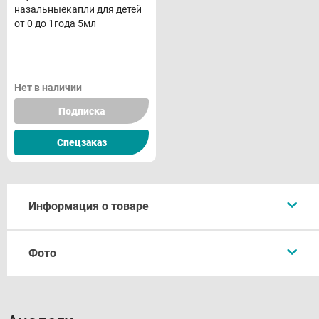
назальныекапли для детей
от 0 до 1года 5мл
Нет в наличии
Подписка
Спецзаказ
Информация о товаре
Описание
Фото
Форма выпуска
Состав
Фармакологическое действие