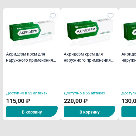
Акридерм крем для
Акридерм крем для
Акриде
наружного применения
наружного применения
наружн
15 г
30 г
15 г
Доступно в 52 аптеках
Доступно в 56 аптеках
Доступн
115,00 ₽
220,00 ₽
130,
В корзину
В корзину