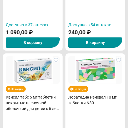
Доступно в 37 аптеках
Доступно в 54 аптеках
1 090,00
₽
240,00
₽
В корзину
В корзину
По акции
По акции
Квисил табс 5 мг таблетки
Лоратадин Реневал 10 мг
покрытые пленочной
таблетки N30
оболочкой для детей с 6 лет
и взрослых N10