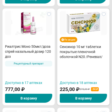
По акции
Риалтрис Моно 50мкг/доза
Сенсинор 10 мг таблетки
спрей назальный дозир 120
покрытые пленочной
доз
оболочкой N20 /Реневал/
Рецептурный препарат
Доступно в 17 аптеках
Доступно в 18 аптеках
777,00
₽
225,00
₽
275,00 ₽
-50 ₽
В корзину
В корзину