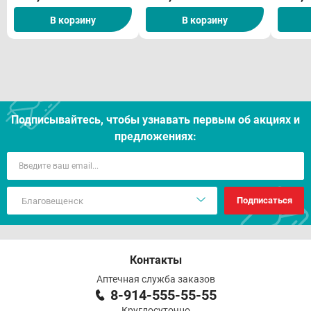
В корзину
В корзину
Лекарственное взаимодействие
Особые указания
Условия хранения
Срок годности
Подписывайтесь, чтобы узнавать первым об акцияx и
Отпуск из аптек
предложениях:
Подписаться
Контакты
Аптечная служба заказов
8-914-555-55-55
Круглосуточно