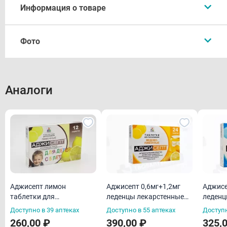
Информация о товаре
Описание
Фото
Форма выпуска
Состав
Фармакологическое действие
Аналоги
Производитель:
Фармакокинетика
Реккит Бенкизер
Показания
Имеются противопоказания, необходима консультация
специалиста
Передозировка
Внешний вид товара может отличаться от фотографии на сайте
Противопоказания
Применение при беременности и кормлении
Аджисепт лимон
Аджисепт 0,6мг+1,2мг
Аджисе
грудью
таблетки для
леденцы лекарстенные
леденц
рассасывания для детей
со вкусом и ароматом
со вку
Способ применения и дозы
Доступно в 39 аптеках
Доступно в 55 аптеках
Доступн
с 5 лет N12
меда и лимона N24
ментол
260,00 ₽
390,00 ₽
325,
Побочные действия