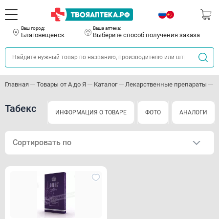
Ваш город:
Ваша аптека:
Благовещенск
Выберите способ получения заказа
Главная
Товары от А до Я
Каталог
Лекарственные препараты
Н
Табекс
ИНФОРМАЦИЯ О ТОВАРЕ
ФОТО
АНАЛОГИ
Сортировать по