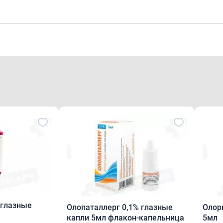
одитель
я противопоказания, необходима консультация специалиста
ние
чный раствор от бесцветного до светло-жёлтого цвета.
 выпуска
глазные, 0,2 %. По 2,5 мл в полиэтиленовом флаконе с п
лем первого вскрытия. По 1 флакону с инструкцией по при
 глазные
Олопаталлерг 0,1% глазные
Олор
в
капли 5мл флакон-капельница
5мл