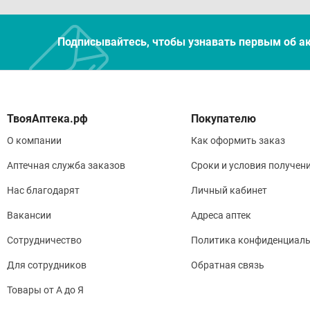
Всасыв
примен
Подписывайтесь, чтобы узнавать первым об а
находя
плазме
фармак
выведе
Покупателю
неизме
с тем,
О компании
Как оформить заказ
измене
Аптечная служба заказов
Сроки и условия получен
плазме
плазме
Нас благодарят
Личный кабинет
терапе
Вакансии
Адреса аптек
требуе
при пр
Сотрудничество
Политика конфиденциаль
на гем
Для сотрудников
Обратная связь
днями,
возмож
Товары от А до Я
олопат