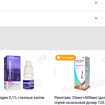
Сентисс Фарма Пвт.Лтд.
По акции
робкой-капельницей и завинчивающимся колпачком с
менению в картонной пачке.
идин 0,1% глазные капли
Риалтрис 25мкг+600мкг/до
спрей назальный дозир 120