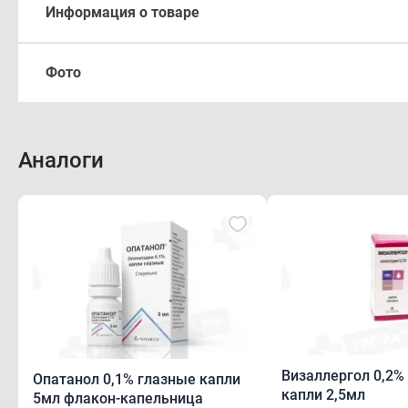
Информация о товаре
Описание
Фото
Произв
Форма выпуска
Имеютс
Аналоги
Состав
Описа
Фармакологическое действие
Прозра
Фармакокинетика
Форма
Показания
Капли 
Передозировка
контро
Визаллергол 0,2%
Опатанол 0,1% глазные капли
Противопоказания
Соста
капли 2,5мл
5мл флакон-капельница