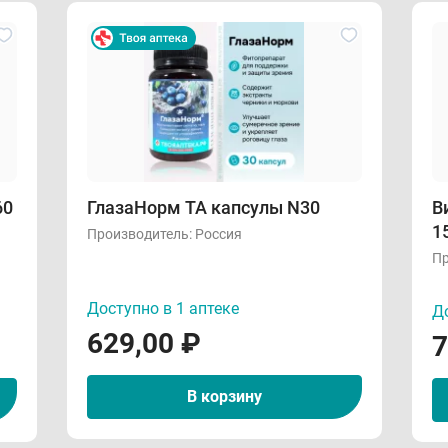
60
ГлазаНорм ТА капсулы N30
В
1
Производитель:
Россия
Пр
Доступно в 1 аптеке
До
629,00
₽
7
В корзину