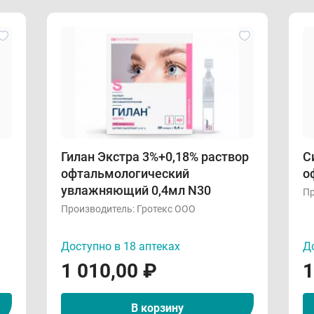
Гилан Экстра 3%+0,18% раствор
С
офтальмологический
о
увлажняющий 0,4мл N30
Пр
Производитель:
Гротекс ООО
Доступно в 18 аптеках
До
1 010,00
₽
1
В корзину