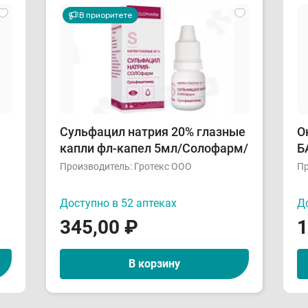
В приоритете
Сульфацил натрия 20% глазные
О
капли фл-капел 5мл/Солофарм/
Б
и
Производитель:
Гротекс ООО
Пр
Доступно в 52 аптеках
До
345,00
₽
1
В корзину