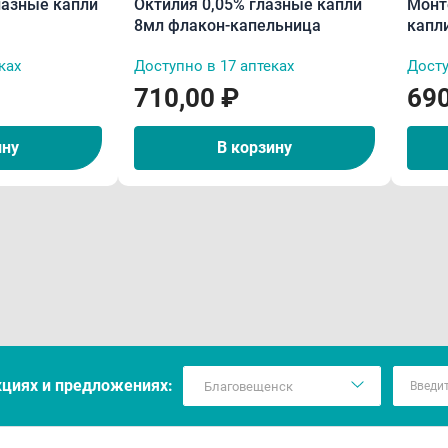
лазные капли
Октилия 0,05% глазные капли
Монт
8мл флакон-капельница
капл
ках
Доступно в 17 аптеках
Досту
710,00 ₽
690
ину
В корзину
кцияx и предложениях: