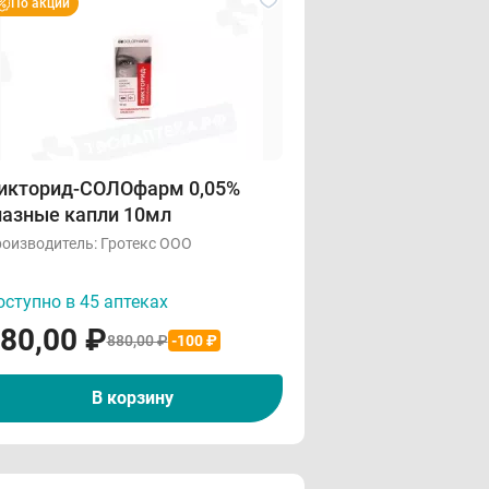
По акции
икторид-СОЛОфарм 0,05%
лазные капли 10мл
оизводитель:
Гротекс ООО
ступно в 45 аптеках
80,00
₽
880,00 ₽
-100 ₽
В корзину