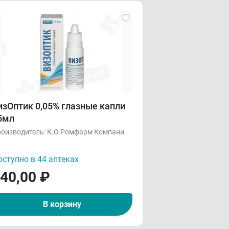
изОптик 0,05% глазные капли
5мл
оизводитель:
К.О.Ромфарм Компани
ступно в 44 аптеках
40,00
₽
В корзину