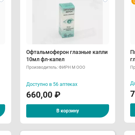
Офтальмоферон глазные капли
П
10мл фл-капел
г
Производитель:
ФИРН М ООО
Пр
До
Доступно в 56 аптеках
7
660,00
₽
В корзину