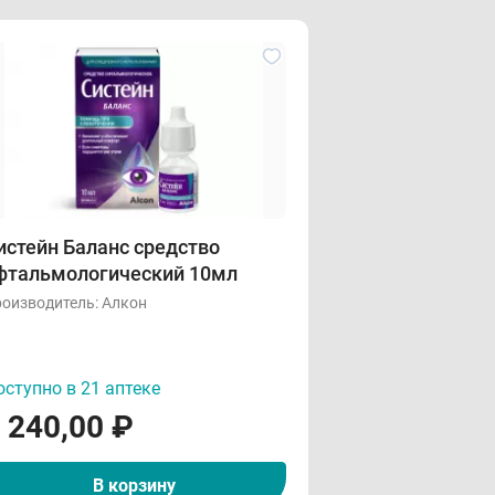
истейн Баланс средство
фтальмологический 10мл
оизводитель:
Алкон
ступно в 21 аптеке
 240,00
₽
В корзину