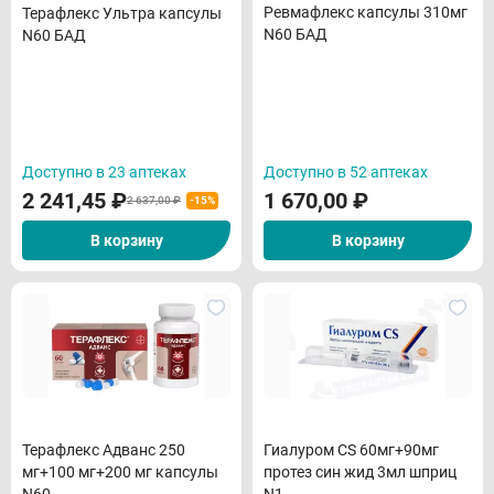
Ревмафлекс капсулы 310мг
Терафлекс Ультра капсулы
N60 БАД
N60 БАД
Доступно в 23 аптеках
Доступно в 52 аптеках
2 241,45
₽
1 670,00
₽
2 637,00 ₽
-15%
В корзину
В корзину
Терафлекс Адванс 250
Гиалуром CS 60мг+90мг
мг+100 мг+200 мг капсулы
протез син жид 3мл шприц