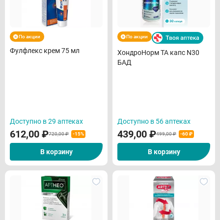
По акции
По акции
Фулфлекс крем 75 мл
ХондроНорм ТА капс N30
БАД
Доступно в 29 аптеках
Доступно в 56 аптеках
612,00
₽
439,00
₽
720,00 ₽
-15%
499,00 ₽
-60 ₽
В корзину
В корзину