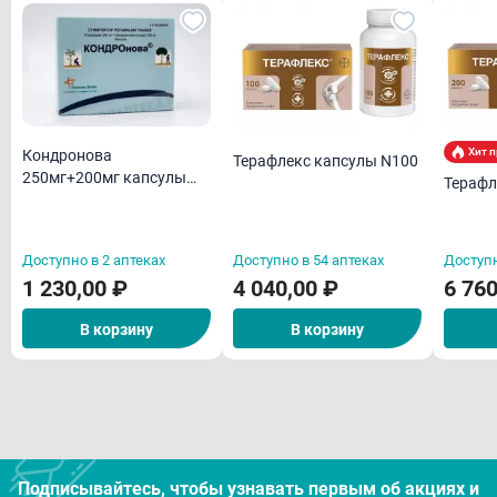
Хит 
Кондронова
Терафлекс капсулы N100
250мг+200мг капсулы
Терафл
N30
Доступно в 2 аптеках
Доступно в 54 аптеках
Доступн
1 230,00 ₽
4 040,00 ₽
6 760
В корзину
В корзину
Подписывайтесь, чтобы узнавать первым об акцияx и