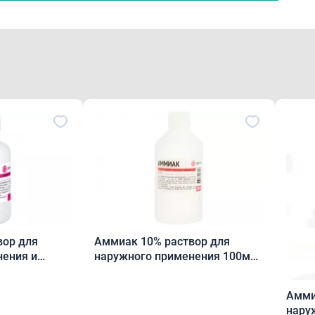
Аммиак 10% раствор для
нения и
наружного применения 100мл
флакон пластик
Аммиак 10
нару