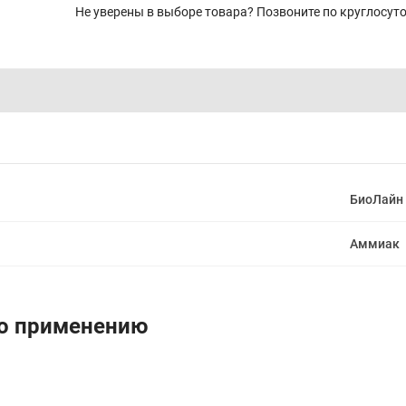
Не уверены в выборе товара? Позвоните по круглосу
БиоЛайн
Аммиак
по применению