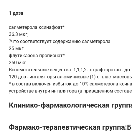
1 доза
салметерола ксинафоат*
36.3 мкг,
?что соответствует содержанию салметерола
25 мкг
флутиказона пропионат*
250 мкг
Вспомогательные вещества: 1,1,1,2-тетрафторэтан - до 
120 доз - ингаляторы алюминиевые (1) с пластмассов
* в состав включен избыток до 10% салметерола ксин
устройстве внутри ингалятора (в приведенном составе
Клинико-фармакологическая групп
Фармако-терапевтическая группа: