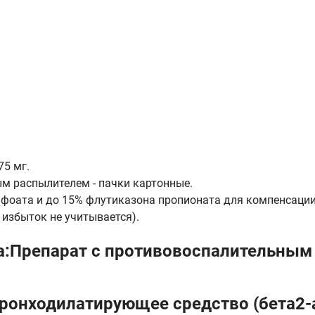
75 мг.
ым распылителем - пачки картонные.
афоата и до 15% флутиказона пропионата для компенсаци
 избыток не учитывается).
а:Препарат с противовоспалительным
Бронходилатирующее средство (бета2