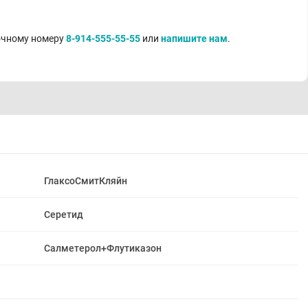
точному номеру
8-914-555-55-55
или
напишите нам
.
ГлаксоСмитКляйн
Серетид
Салметерол+Флутиказон