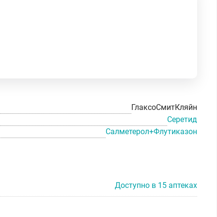
ГлаксоСмитКляйн
Серетид
Салметерол+Флутиказон
Доступно в 15 аптеках