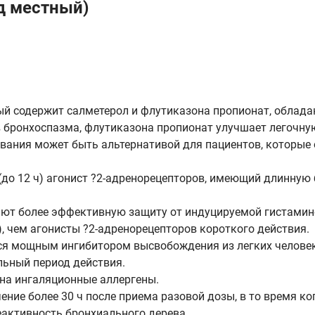
д местный)
ый содержит салметерол и флутиказона пропионат, обла
бронхоспазма, флутиказона пропионат улучшает легочну
ования может быть альтернативой для пациентов, которые
до 12 ч) агонист ?2-адренорецепторов, имеющий длинную
ают более эффективную защиту от индуцируемой гистамин
, чем агонисты ?2-адренорецепторов короткого действия.
ется мощным ингибитором высвобождения из легких человек
льный период действия.
на ингаляционные аллергены.
ение более 30 ч после приема разовой дозы, в то время к
еактивность бронхиального дерева.