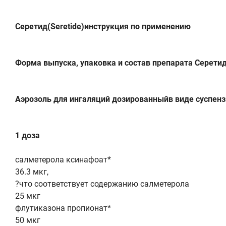
Серетид(Seretide)инструкция по применению
Форма выпуска, упаковка и состав препарата Серети
Аэрозоль для ингаляций дозированныйв виде суспензи
1 доза
салметерола ксинафоат*
36.3 мкг,
?что соответствует содержанию салметерола
25 мкг
флутиказона пропионат*
50 мкг