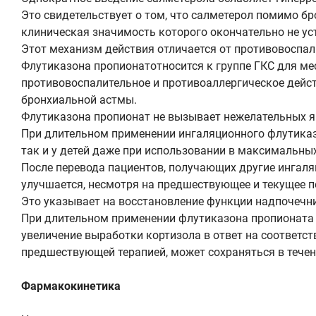
Это свидетельствует о том, что салметерол помимо 
клиническая значимость которого окончательно не ус
Этот механизм действия отличается от противовоспал
Флутиказона пропионатотносится к группе ГКС для м
противовоспалительное и противоаллергическое дейст
бронхиальной астмы.
Флутиказона пропионат не вызывает нежелательных я
При длительном применении ингаляционного флутиказо
так и у детей даже при использовании в максимальны
После перевода пациентов, получающих другие ингаля
улучшается, несмотря на предшествующее и текущее 
Это указывает на восстановление функции надпочечн
При длительном применении флутиказона пропионата 
увеличение выработки кортизола в ответ на соответс
предшествующей терапией, может сохраняться в течен
Фармакокинетика