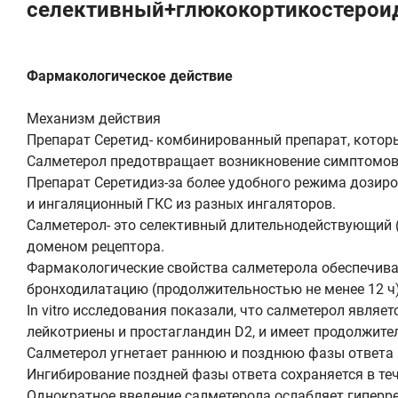
селективный+глюкокортикостерои
Фармакологическое действие
Механизм действия
Препарат Серетид- комбинированный препарат, котор
Салметерол предотвращает возникновение симптомов 
Препарат Серетидиз-за более удобного режима дозир
и ингаляционный ГКС из разных ингаляторов.
Салметерол- это селективный длительнодействующий (
доменом рецептора.
Фармакологические свойства салметерола обеспечив
бронходилатацию (продолжительностью не менее 12 ч)
In vitro исследования показали, что салметерол явля
лейкотриены и простагландин D2, и имеет продолжите
Салметерол угнетает раннюю и позднюю фазы ответа 
Ингибирование поздней фазы ответа сохраняется в теч
Однократное введение салметерола ослабляет гиперр