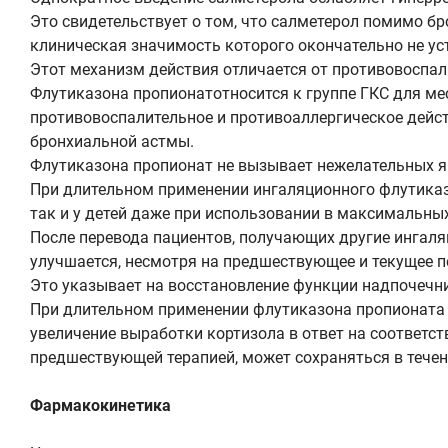
Это свидетельствует о том, что салметерол помимо 
клиническая значимость которого окончательно не ус
Этот механизм действия отличается от противовоспал
Флутиказона пропионатотносится к группе ГКС для м
противовоспалительное и противоаллергическое дейст
бронхиальной астмы.
Флутиказона пропионат не вызывает нежелательных я
При длительном применении ингаляционного флутиказо
так и у детей даже при использовании в максимальны
После перевода пациентов, получающих другие ингаля
улучшается, несмотря на предшествующее и текущее 
Это указывает на восстановление функции надпочечн
При длительном применении флутиказона пропионата 
увеличение выработки кортизола в ответ на соответс
предшествующей терапией, может сохраняться в течен
Фармакокинетика