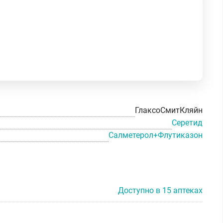
ГлаксоСмитКляйн
Серетид
Салметерол+Флутиказон
Доступно в 15 аптеках