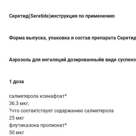
Серетид(Seretide)инструкция по применению
Форма выпуска, упаковка и состав препарата Серети
Аэрозоль для ингаляций дозированныйв виде суспензи
1 доза
салметерола ксинафоат*
36.3 мкг,
?что соответствует содержанию салметерола
25 мкг
флутиказона пропионат*
50 мкг