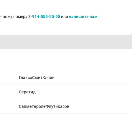
точному номеру
8-914-555-55-55
или
напишите нам
.
ГлаксоСмитКляйн
Серетид
Салметерол+Флутиказон