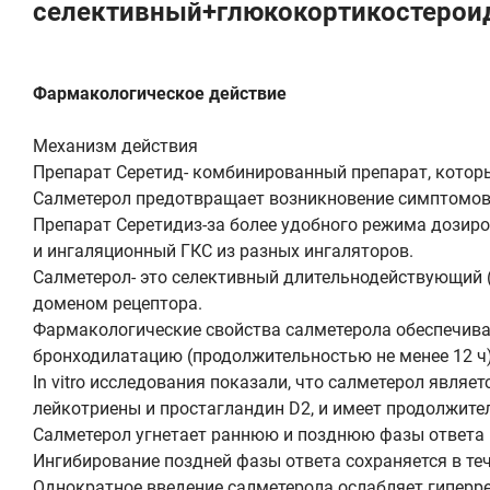
селективный+глюкокортикостерои
Фармакологическое действие
Механизм действия
Препарат Серетид- комбинированный препарат, котор
Салметерол предотвращает возникновение симптомов 
Препарат Серетидиз-за более удобного режима дозир
и ингаляционный ГКС из разных ингаляторов.
Салметерол- это селективный длительнодействующий (
доменом рецептора.
Фармакологические свойства салметерола обеспечив
бронходилатацию (продолжительностью не менее 12 ч)
In vitro исследования показали, что салметерол явля
лейкотриены и простагландин D2, и имеет продолжите
Салметерол угнетает раннюю и позднюю фазы ответа 
Ингибирование поздней фазы ответа сохраняется в теч
Однократное введение салметерола ослабляет гиперр