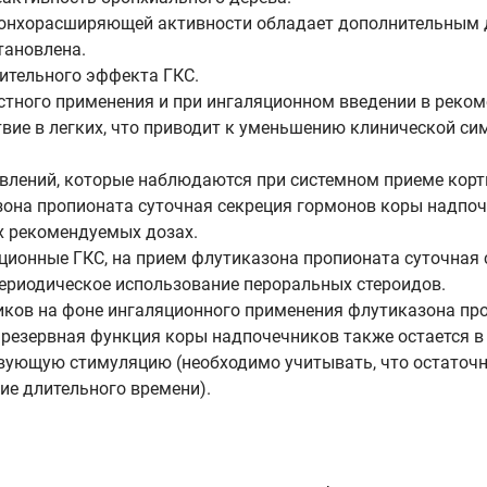
бронхорасширяющей активности обладает дополнительным 
тановлена.
ительного эффекта ГКС.
естного применения и при ингаляционном введении в рек
вие в легких, что приводит к уменьшению клинической с
влений, которые наблюдаются при системном приеме корт
на пропионата суточная секреция гормонов коры надпоче
х рекомендуемых дозах.
ционные ГКС, на прием флутиказона пропионата суточная
периодическое использование пероральных стероидов.
иков на фоне ингаляционного применения флутиказона пр
резервная функция коры надпочечников также остается в 
твующую стимуляцию (необходимо учитывать, что остаточн
ие длительного времени).