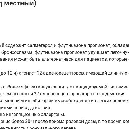
д местный)
ый содержит салметерол и флутиказона пропионат, обла
бронхоспазма, флутиказона пропионат улучшает легочну
ования может быть альтернативой для пациентов, которые
до 12 ч) агонист ?2-адренорецепторов, имеющий длинную
ают более эффективную защиту от индуцируемой гистамин
, чем агонисты ?2-адренорецепторов короткого действия.
ется мощным ингибитором высвобождения из легких человек
льный период действия.
на ингаляционные аллергены.
ение более 30 ч после приема разовой дозы, в то время к
еактивность бронхиального дерева.