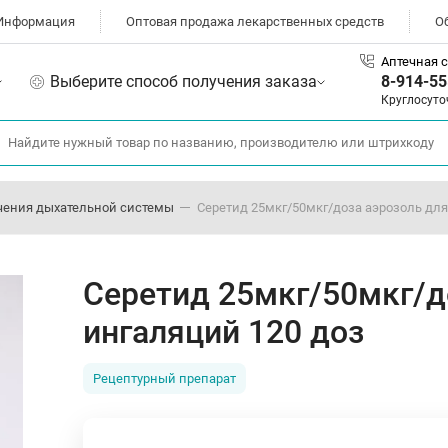
Информация
Оптовая продажа лекарственных средств
О
Аптечная с
Выберите способ получения заказа
8-914-55
Круглосуто
чения дыхательной системы
Серетид 25мкг/50мкг/доза аэрозоль для
Серетид 25мкг/50мкг/д
ингаляций 120 доз
Рецептурный препарат