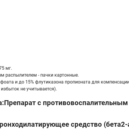
75 мг.
ым распылителем - пачки картонные.
афоата и до 15% флутиказона пропионата для компенсаци
 избыток не учитывается).
а:Препарат с противовоспалительным
Бронходилатирующее средство (бета2