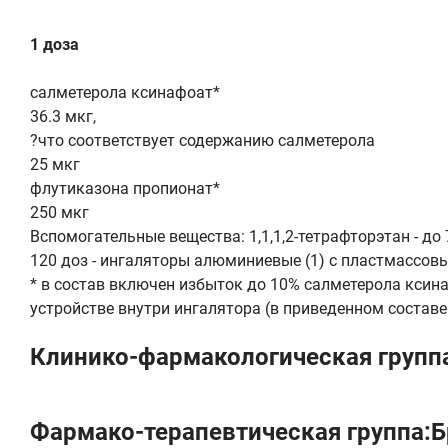
1 доза
салметерола ксинафоат*
36.3 мкг,
?что соответствует содержанию салметерола
25 мкг
флутиказона пропионат*
250 мкг
Вспомогательные вещества: 1,1,1,2-тетрафторэтан - до 
120 доз - ингаляторы алюминиевые (1) с пластмассов
* в состав включен избыток до 10% салметерола ксин
устройстве внутри ингалятора (в приведенном составе
Клинико-фармакологическая групп
Фармако-терапевтическая группа: