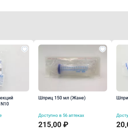
ъекций
Шприц 150 мл (Жане)
Шпри
10см N10
е
Доступно в 56 аптеках
Досту
215,00 ₽
20,