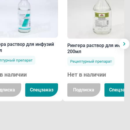
ера раствор для инфузий
Рингера раствор для инфуз
л
200мл
птурный препарат
Рецептурный препарат
в наличии
Нет в наличии
дписка
Спецзаказ
Подписка
Спецзака