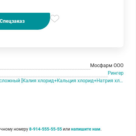
Спецзаказ
Мосфарм ООО
Рингер
Натрия хлорида раствор сложный [Калия хлорид+Кальция хлорид+Натрия хлорид]
точному номеру
8-914-555-55-55
или
напишите нам
.