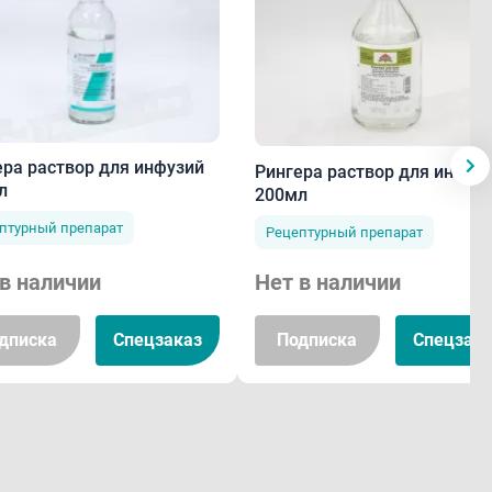
ера раствор для инфузий
Рингера раствор для инфуз
л
200мл
птурный препарат
Рецептурный препарат
в наличии
Нет в наличии
дписка
Спецзаказ
Подписка
Спецзака