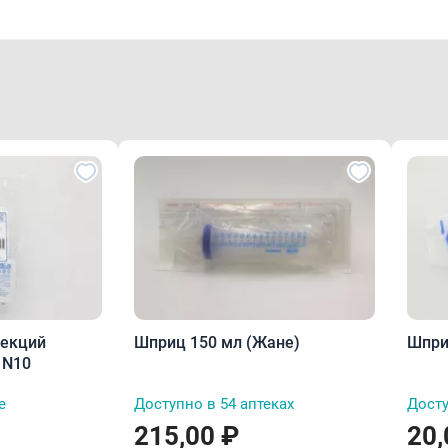
ъекций
Шприц 150 мл (Жане)
Шпри
10см N10
е
Доступно в 54 аптеках
Досту
215,00 ₽
20,