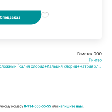
Спецзаказ
Гематек ООО
Рингер
Натрия хлорида раствор сложный [Калия хлорид+Кальция хлорид+Натрия хлорид]
точному номеру
8-914-555-55-55
или
напишите нам
.