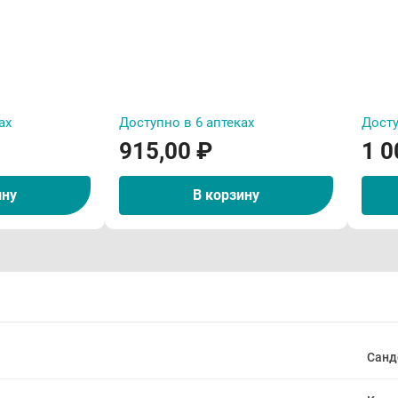
ах
Доступно в 6 аптеках
Досту
915,00 ₽
1 0
ину
В корзину
Санд