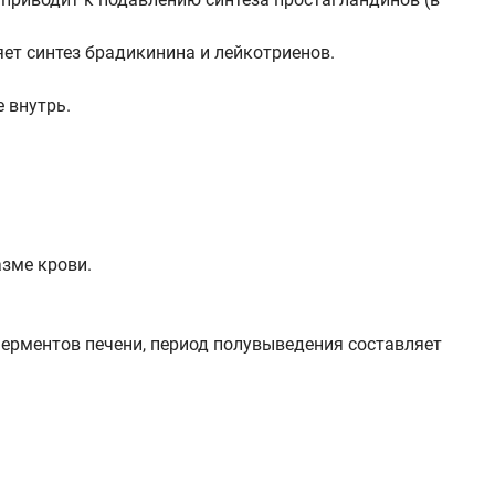
ляет синтез брадикинина и лейкотриенов.
 внутрь.
азме крови.
ерментов печени, период полувыведения составляет