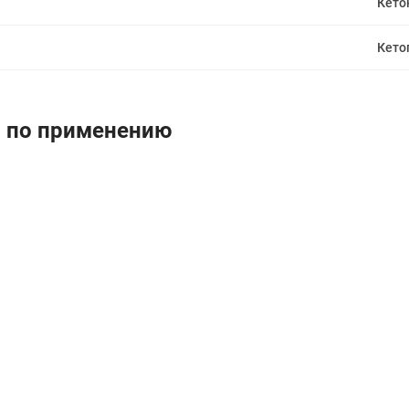
Кето
Кето
я по применению