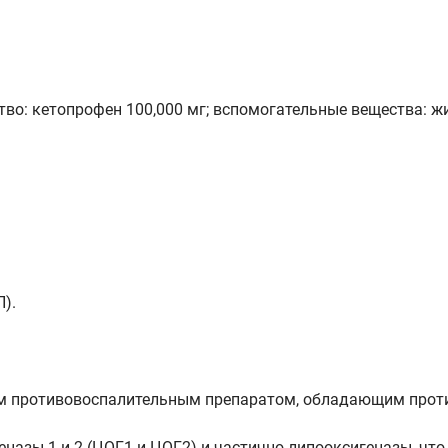
тво: кетопрофен 100,000 мг; вспомогательные вещества: ж
).
м противовоспалительным препаратом, обладающим прот
назы 1 и 2 (ЦОГ1 и ЦОГ2) и частично липооксигеназы, что