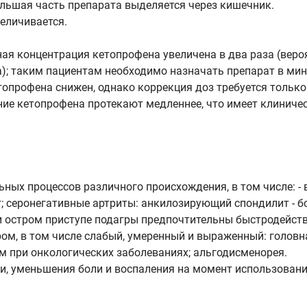
льшая часть препарата выделяется через кишечник.
еличивается.
я концентрация кетопрофена увеличена в два раза (вероя
); таким пациентам необходимо назначать препарат в ми
топрофена снижен, однако коррекция доз требуется только
ие кетопрофена протекают медленнее, что имеет клиничес
ных процессов различного происхождения, в том числе: -
; серонегативные артриты: анкилозирующий спондилит - бо
при остром приступе подагры предпочтительны быстродейст
дром, в том числе слабый, умеренный и выраженный: головн
м при онкологических заболеваниях; альгодисменорея.
, уменьшения боли и воспаления на момент использования