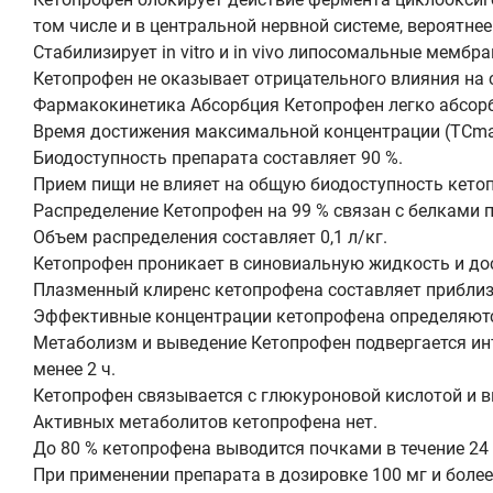
том числе и в центральной нервной системе, вероятнее 
Стабилизирует in vitro и in vivo липосомальные мембр
Кетопрофен не оказывает отрицательного влияния на 
Фармакокинетика Абсорбция Кетопрофен легко абсорб
Время достижения максимальной концентрации (TCmax)
Биодоступность препарата составляет 90 %.
Прием пищи не влияет на общую биодоступность кето
Распределение Кетопрофен на 99 % связан с белками 
Объем распределения составляет 0,1 л/кг.
Кетопрофен проникает в синовиальную жидкость и дос
Плазменный клиренс кетопрофена составляет приблизи
Эффективные концентрации кетопрофена определяются 
Метаболизм и выведение Кетопрофен подвергается ин
менее 2 ч.
Кетопрофен связывается с глюкуроновой кислотой и в
Активных метаболитов кетопрофена нет.
До 80 % кетопрофена выводится почками в течение 24
При применении препарата в дозировке 100 мг и боле