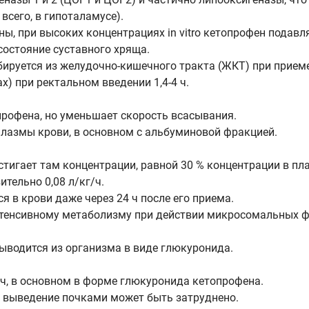
всего, в гипоталамусе).
аны, при высоких концентрациях in vitro кетопрофен подав
состояние суставного хряща.
ируется из желудочно-кишечного тракта (ЖКТ) при приеме
 при ректальном введении 1,4-4 ч.
профена, но уменьшает скорость всасывания.
плазмы крови, в основном с альбуминовой фракцией.
тигает там концентрации, равной 30 % концентрации в пл
тельно 0,08 л/кг/ч.
в крови даже через 24 ч после его приема.
тенсивному метаболизму при действии микросомальных ф
ыводится из организма в виде глюкуронида.
 ч, в основном в форме глюкуронида кетопрофена.
е выведение почками может быть затруднено.