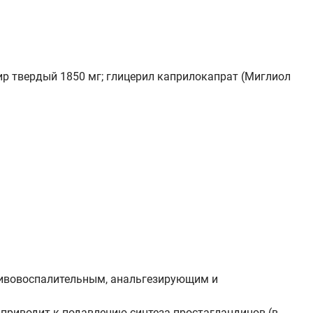
ир твердый 1850 мг; глицерил каприлокапрат (Миглиол
ивовоспалительным, анальгезирующим и
 приводит к подавлению синтеза простагландинов (в