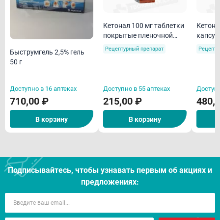
Кетонал 100 мг таблетки
Кетонал Дуо 15
покрытые пленочной
капсул
оболочкой N20
высво
Рецептурный препарат
Рецепту
Быструмгель 2,5% гель
50 г
Доступно в 16 аптеках
Доступно в 55 аптеках
Доступн
710,00 ₽
215,00 ₽
480,
В корзину
В корзину
Подписывайтесь, чтобы узнавать первым об акцияx и
предложениях: