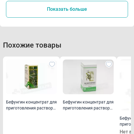
Показать больше
Похожие товары
Бефунгин концентрат для
Бефунгин концентрат для
приготовления раствора
приготовления раствора
для приема внутрь 100мл
для приема внутрь 100мл
Бефунг
флакон
флакон
пригот
для пр
Нет в