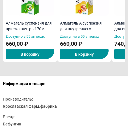
Алмагель суспензия для
Алмагель А суспензия
Алмаге
приема внутрь 170мл
для внутреннего
для вн
применения 170мл
примен
Доступно в 55 аптеках
Доступно в 55 аптеках
Доступн
пакети
660,00 ₽
660,00 ₽
740,
В корзину
В корзину
Информация о товаре
Производитель:
Ярославская фарм.фабрика
Бренд:
Бефунгин