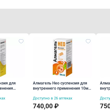
нзия для
Алмагель Нео суспензия для
Алма
менения
внутреннего применения 10мл
внут
пакетики N10
170м
ках
Доступно в 26 аптеках
Досту
740,00 ₽
750