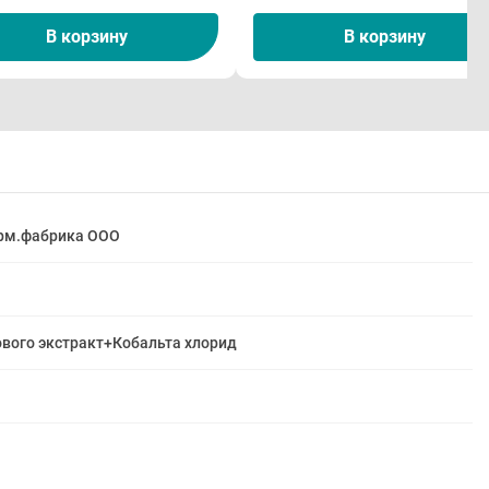
В корзину
В корзину
рм.фабрика ООО
ового экстракт+Кобальта хлорид