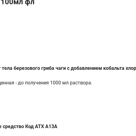
 100мл фл
тела березового гриба чаги с добавлением кобальта хлори
щенная - до получения 1000 мл раствора.
 средство Код ATX А13А