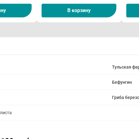
ину
В корзину
Тульская фа
Бефунгин
Гриба берез
алиста