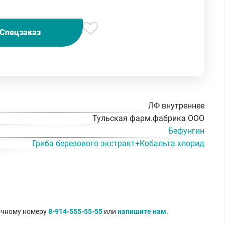
Спецзаказ
ЛФ внутреннее
Тульская фарм.фабрика ООО
Бефунгин
Гриба березового экстракт+Кобальта хлорид
точному номеру
8-914-555-55-55
или
напишите нам
.