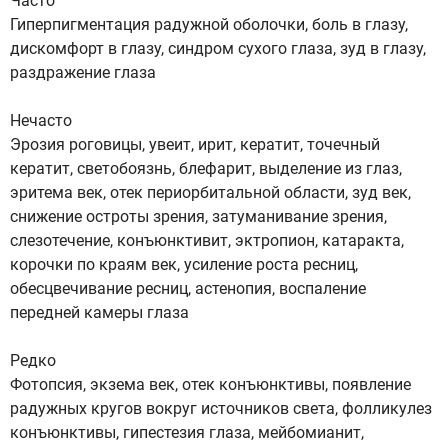
Часто
Гиперпигментация радужной оболочки, боль в глазу,
дискомфорт в глазу, синдром сухого глаза, зуд в глазу,
раздражение глаза
Нечасто
Эрозия роговицы, увеит, ирит, кератит, точечный
кератит, светобоязнь, блефарит, выделение из глаз,
эритема век, отек периорбитальной области, зуд век,
снижение остроты зрения, затуманивание зрения,
слезотечение, конъюнктивит, эктропион, катаракта,
корочки по краям век, усиление роста ресниц,
обесцвечивание ресниц, астенопия, воспаление
передней камеры глаза
Редко
Фотопсия, экзема век, отек конъюнктивы, появление
радужных кругов вокруг источников света, фолликулез
конъюнктивы, гипестезия глаза, мейбомианит,