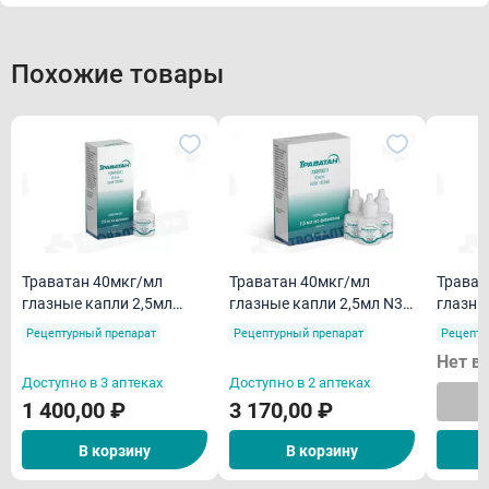
Похожие товары
Траватан 40мкг/мл
Траватан 40мкг/мл
Травап
глазные капли 2,5мл
глазные капли 2,5мл N3
глазны
флакон-капельница
флакон-капельница
флакон
Рецептурный препарат
Рецептурный препарат
Рецепту
Нет в
Доступно в 3 аптеках
Доступно в 2 аптеках
1 400,00 ₽
3 170,00 ₽
В корзину
В корзину