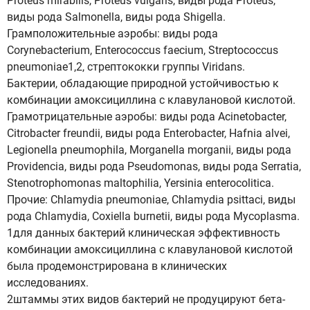
Proteus mirabilis, Proteus vulgaris, виды рода Proteus,
виды рода Salmonella, виды рода Shigella.
Грамположительные аэробы: виды рода
Corynebacterium, Enterococcus faecium, Streptococcus
pneumoniae1,2, стрептококки группы Viridans.
Бактерии, обладающие природной устойчивостью к
комбинации амоксициллина с клавулановой кислотой.
Грамотрицательные аэробы: виды рода Acinetobacter,
Citrobacter freundii, виды рода Enterobacter, Hafnia alvei,
Legionella pneumophila, Morganella morganii, виды рода
Providencia, виды рода Pseudomonas, виды рода Serratia,
Stenotrophomonas maltophilia, Yersinia enterocolitica.
Прочие: Chlamydia pneumoniae, Chlamydia psittaci, виды
рода Chlamydia, Coxiella burnetii, виды рода Mycoplasma.
1для данных бактерий клиническая эффективность
комбинации амоксициллина с клавулановой кислотой
была продемонстрирована в клинических
исследованиях.
2штаммы этих видов бактерий не продуцируют бета-