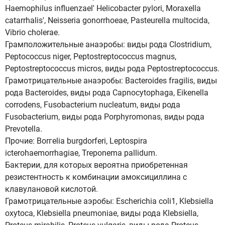
Haemophilus influenzael' Helicobacter pylori, Moraxella
catarrhalis', Neisseria gonorrhoeae, Pasteurella multocida,
Vibrio cholerae.
Грамположительные анаэробы: виды рода Clostridium,
Peptococcus niger, Peptostreptococcus magnus,
Peptostreptococcus micros, виды рода Peptostreptococcus.
Грамотрицательные анаэробы: Bacteroides fragilis, виды
рода Bacteroides, виды рода Capnocytophaga, Eikenella
corrodens, Fusobacterium nucleatum, виды рода
Fusobacterium, виды рода Porphyromonas, виды рода
Prevotella.
Прочие: Вorгelia burgdorferi, Leptospira
icterohaemorrhagiae, Treponema pallidum.
Бактерии, для которых вероятна приобретенная
резистентность к комбинации амоксициллина с
клавулановой кислотой.
Грамотрицательные аэробы: Escherichia coli1, Klebsiella
oxytoca, Klebsiella pneumoniae, виды рода Klebsiella,