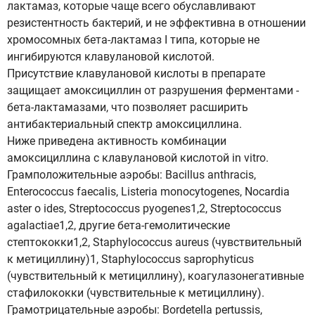
лактамаз, которые чаще всего обуславливают
резистентность бактерий, и не эффективна в отношении
хромосомных бета-лактамаз I типа, которые не
ингибируются клавулановой кислотой.
Присутствие клавулановой кислоты в препарате
защищает амоксициллин от разрушения ферментами -
бета-лактамазами, что позволяет расширить
антибактериальный спектр амоксициллина.
Ниже приведена активность комбинации
амоксициллина с клавулановой кислотой in vitro.
Грамположительные аэробы: Bacillus anthracis,
Enterococcus faecalis, Listeria monocytogenes, Nocardia
aster о ides, Streptococcus pyogenes1,2, Streptococcus
agalactiae1,2, другие бета-гемолитические
стептококки1,2, Staphylococcus aureus (чувствительный
к метициллину)1, Staphylococcus saprophyticus
(чувствительный к метициллину), коагулазонегативные
стафилококки (чувствительные к метициллину).
Грамотрицательные аэробы: Bordetella pertussis,