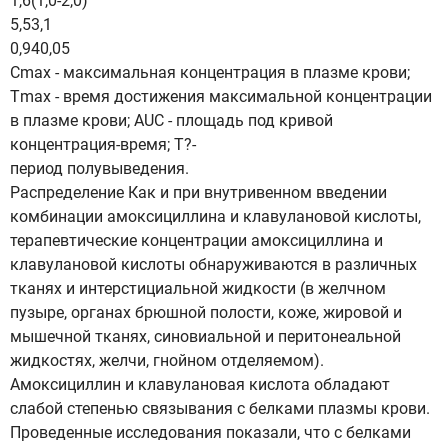
1,6(1,0-2,0)
5,53,1
0,940,05
Сmах - максимальная концентрация в плазме крови;
Тmах - время достижения максимальной концентрации
в плазме крови; AUC - площадь под кривой
концентрация-время; T?-
период полувыведения.
Распределение Как и при внутривенном введении
комбинации амоксициллина и клавулановой кислоты,
терапевтические концентрации амоксициллина и
клавулановой кислоты обнаруживаются в различных
тканях и интерстициальной жидкости (в желчном
пузыре, органах брюшной полости, коже, жировой и
мышечной тканях, синовиальной и перитонеальной
жидкостях, желчи, гнойном отделяемом).
Амоксициллин и клавулановая кислота обладают
слабой степенью связывания с белками плазмы крови.
Проведенные исследования показали, что с белками