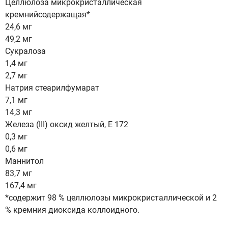
Целлюлоза микрокристаллическая
кремнийсодержащая*
24,6 мг
49,2 мг
Сукралоза
1,4 мг
2,7 мг
Натрия стеарилфумарат
7,1 мг
14,3 мг
Железа (III) оксид желтый, Е 172
0,3 мг
0,6 мг
Маннитол
83,7 мг
167,4 мг
*содержит 98 % целлюлозы микрокристаллической и 2
% кремния диоксида коллоидного.