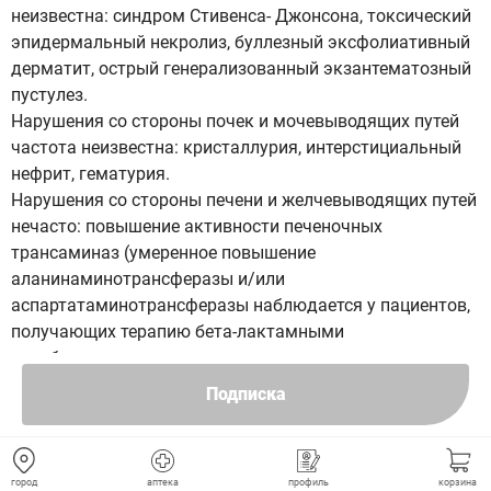
неизвестна: синдром Стивенса- Джонсона, токсический
эпидермальный некролиз, буллезный эксфолиативный
дерматит, острый генерализованный экзантематозный
пустулез.
Нарушения со стороны почек и мочевыводящих путей
частота неизвестна: кристаллурия, интерстициальный
нефрит, гематурия.
Нарушения со стороны печени и желчевыводящих путей
нечасто: повышение активности печеночных
трансаминаз (умеренное повышение
аланинаминотрансферазы и/или
аспартатаминотрансферазы наблюдается у пациентов,
получающих терапию бета-лактамными
антибиотиками, однако его клиническая значимость
неизвестна); частота неизвестна: повышение
Подписка
активности щелочной фосфатазы, повышение
концентрации билирубина, гепатит, холестатическая
желтуха (отмечались при сопутствующей терапии
город
аптека
профиль
корзина
другими пенициллинами и цефалоспоринами).