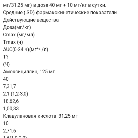
мг/31,25 мг) в дозе 40 мг + 10 мг/кг в сутки.
Средние ( SD) фармакокинетические показатели
Действующие вещества
Доза(мг/кг)
Сmах (мг/мл)
Тmах (ч)
AUC(0-24 ч)(мг*ч/л)
T?
(Ч)
Амоксициллин, 125 мг
40
7,31,7
2,1 (1,2-3,0)
18,62,6
1,00,33
Клавулановая кислота, 31,25 мг
10
2,71,6