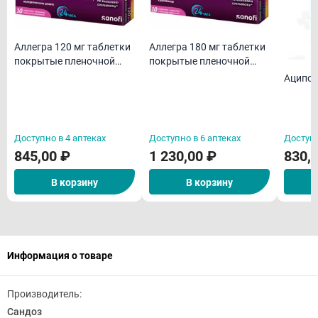
Аллегра 120 мг таблетки
Аллегра 180 мг таблетки
покрытые пленочной
покрытые пленочной
оболочкой N10
оболочкой N10
Аципол
Доступно в 4 аптеках
Доступно в 6 аптеках
Доступн
845,00 ₽
1 230,00 ₽
830,
В корзину
В корзину
Информация о товаре
Производитель:
Сандоз