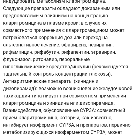
индуцировать метаболизм кларитромицина.
Следующие препараты обладают доказанным или
предполагаемым влиянием на концентрацию
кларитромицина в плазме крови; в случае их
совместного применения с кларитромицином может
потребоваться коррекция доз или переход на
альтернативное лечение: эфавиренз, невирапин,
рифампицин, рифабутин, рифапентин, этравирин,
флуконазол, ритонавир, пероральные
гипогликемические средства/инсулин (рекомендуется
тщательный контроль концентрации глюкозы).
Антиаритмические препараты (хинидин и
дизопирамид): возможно возникновение желудочковой
тахикардии типа пируэт при совместном применении
кларитромицина и хинидина или дизопирамида.
Взаимодействия, обусловленные CYP3А: совместный
прием кларитромицина, который, как известно,
ингибирует изофермент CYP3A, и препаратов, первично
метаболизирующихся изоферментом CYP3A, может