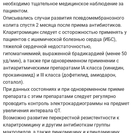
необходимо тщательное медицинское наблюдение за
пациентом.
Описывались случаи развития псевдомембранозного
колита спустя 2 месяца после приема антибиотиков.
Кларитромицин следует с осторожностью применять у
пациентов с ишемической болезнью сердца (ИБС),
тяжелой сердечной недостаточностью,
гипомагниемией, выраженной брадикардией (менее 50
уд/мин), а также при одновременном применении с
антиаритмическими препаратами IA класса (хинидин,
прокаинамид) и III класса (дофетилид, амиодарон,
соталол).
При данных состояниях и при одновременном приеме
препарата с этим препаратами следует регулярно
проводить контроль электрокардиограммы на предмет
увеличения интервала QT.
Возможно развитие перекрестной резистентности к
кларитромицину и другим антибиоткам группы
макролидов, а также линкомицину и клиндамицину.