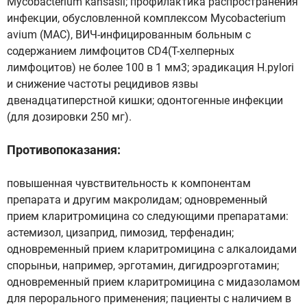
Mycobacterium kansasii; профилактика распространения
инфекции, обусловленной комплексом Mycobacterium
avium (MAC), ВИЧ-инфицированным больным с
содержанием лимфоцитов CD4(Т-хелперных
лимфоцитов) не более 100 в 1 мм3; эрадикация H.pylori
и снижение частоты рецидивов язвы
двенадцатиперстной кишки; одонтогенные инфекции
(для дозировки 250 мг).
Противопоказания:
повышенная чувствительность к компонентам
препарата и другим макролидам; одновременный
прием кларитромицина со следующими препаратами:
астемизол, цизаприд, пимозид, терфенадин;
одновременный прием кларитромицина с алкалоидами
спорыньи, например, эрготамин, дигидроэрготамин;
одновременный прием кларитромицина с мидазоламом
для перорального применения; пациенты с наличием в