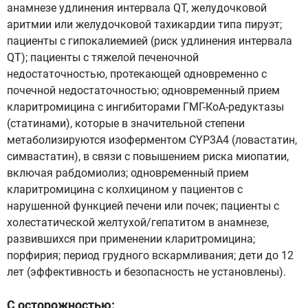
анамнезе удлинения интервала QT, желудочковой
аритмии или желудочковой тахикардии типа пируэт;
пациенты с гипокалиемией (риск удлинения интервала
QT); пациенты с тяжелой печеночной
недостаточностью, протекающей одновременно с
почечной недостаточностью; одновременный прием
кларитромицина с ингибиторами ГМГ-КоА-редуктазы
(статинами), которые в значительной степени
метаболизируются изоферментом CYP3A4 (ловастатин,
симвастатин), в связи с повышением риска миопатии,
включая рабдомиолиз; одновременный прием
кларитромицина с колхицином у пациентов с
нарушенной функцией печени или почек; пациенты с
холестатической желтухой/гепатитом в анамнезе,
развившихся при применении кларитромицина;
порфирия; период грудного вскармливания; дети до 12
лет (эффективность и безопасность не установлены).
С осторожностью: