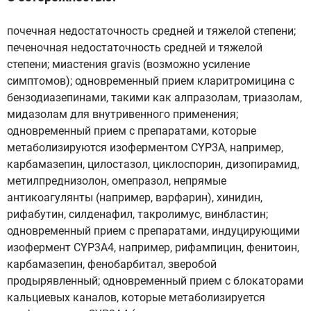
почечная недостаточность средней и тяжелой степени;
печеночная недостаточность средней и тяжелой
степени; миастения gravis (возможно усиление
симптомов); одновременный прием кларитромицина с
бензодиазепинами, такими как алпразолам, триазолам,
мидазолам для внутривенного применения;
одновременный прием с препаратами, которые
метаболизируются изоферментом CYP3A, например,
карбамазепин, цилостазол, циклоспорин, дизопирамид,
метилпреднизолон, омепразол, непрямые
антикоагулянты (например, варфарин), хинидин,
рифабутин, силденафил, такролимус, винбластин;
одновременный прием с препаратами, индуцирующими
изофермент CYP3A4, например, рифампицин, фенитоин,
карбамазепин, фенобарбитал, зверобой
продырявленный; одновременный прием с блокаторами
кальциевых каналов, которые метаболизируется