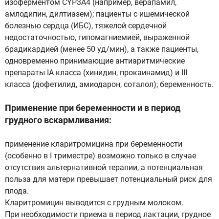
изоферментом CYP3A4 (например, верапамил,
амлодипин, дилтиазем); пациенты с ишемической
болезнью сердца (ИБС), тяжелой сердечной
недостаточностью, гипомагниемией, выраженной
брадикардией (менее 50 уд/мин), а также пациенты,
одновременно принимающие антиаритмические
препараты IA класса (хинидин, прокаинамид) и III
класса (дофетилид, амиодарон, соталол); беременность.
Применение при беременности и в период
грудного вскармливания:
применение кларитромицина при беременности
(особенно в I триместре) возможно только в случае
отсутствия альтернативной терапии, а потенциальная
польза для матери превышает потенциальный риск для
плода.
Кларитромицин выводится с грудным молоком.
При необходимости приема в период лактации, грудное