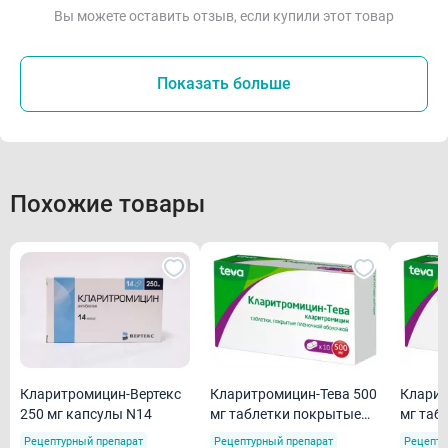
Вы можете оставить отзыв, если купили этот товар
Показать больше
Похожие товары
Кларитромицин-Вертекс
Кларитромицин-Тева 500
Кларит
250 мг капсулы N14
мг таблетки покрытые
мг таб
пленочной оболочкой
пленоч
Рецептурный препарат
Рецептурный препарат
Рецепту