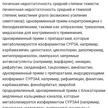
почечная недостаточность средней степени тяжести;
печеночная недостаточность средней и тяжелой
степени; миастения gravis (возможно усиление
симптомов); одновременный прием кларитромицина с
бензодиазепинами, такими как алпразолам, триазолам,
мидазолам для внутривенного применения;
одновременный прием с препаратами, которые
метаболизируются изоферментом СYP3A, например,
карбамазепин, цилостазол, циклоспорин, дизопирамид,
метилпреднизолон, омепразол, непрямые
антикоагулянты (например, варфарин), хинидин,
рифабутин, силденафил, такролимус, винбластин;
одновременный прием с препаратами, индуцирующими
изофермент CYP3A4, например, рифампицин, фенитоин,
карбамазепин, фенобарбитал, зверобой
продырявленный; одновременный прием с блокаторами
медленных кальциевых каналов, которые
метаболизируется изоферментом CYP3A4 (например,
верапамил, амлодипин, дилтиазем); пациенты с