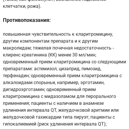
клетчатки, рожа).
Противопоказания:
повышенная чувствительность к кларитромицину,
другим компонентам препарата и к другим
макролидам; тяжелая почечная недостаточность -
клиренс креатинина (КК) менее 30 мл/мин;
одновременный прием кларитромицина со следующими
препаратами: астемизол, цизаприд, пимозид,
терфенадин; одновременный прием кларитромицина с
алкалоидами спорыньи, например, эрготамин,
дигидроэрготамин; одновременный прием
кларитромицина с мидазоламом для перорального
применения; пациенты с наличием в анамнезе
удлинения интервала QT, желудочковой аритмии или
желудочковой тахикардии типа пируэт; пациенты с
гипокалиемией (риск удлинения интервала QT);