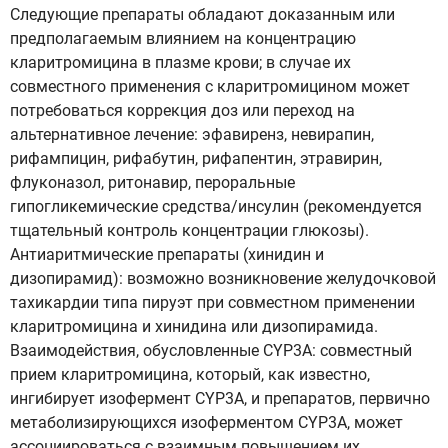
Следующие препараты обладают доказанным или
предполагаемым влиянием на концентрацию
кларитромицина в плазме крови; в случае их
совместного применения с кларитромицином может
потребоваться коррекция доз или переход на
альтернативное лечение: эфавиренз, невирапин,
рифампицин, рифабутин, рифапентин, этравирин,
флуконазол, ритонавир, пероральные
гипогликемические средства/инсулин (рекомендуется
тщательный контроль концентрации глюкозы).
Антиаритмические препараты (хинидин и
дизопирамид): возможно возникновение желудочковой
тахикардии типа пируэт при совместном применении
кларитромицина и хинидина или дизопирамида.
Взаимодействия, обусловленные CYP3А: совместный
прием кларитромицина, который, как известно,
ингибирует изофермент CYP3A, и препаратов, первично
метаболизирующихся изоферментом CYP3A, может
ассоциироваться с взаимным повышением их