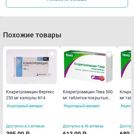
Похожие товары
Кларитромицин-Вертекс
Кларитромицин-Тева 500
Кларит
250 мг капсулы N14
мг таблетки покрытые
мг таб
пленочной оболочкой
пленоч
Рецептурный препарат
Рецептурный препарат
Рецепту
N10
N14
Доступно в 3 аптеках
Доступно в 36 аптеках
Доступн
395,00 ₽
613,00 ₽
680,