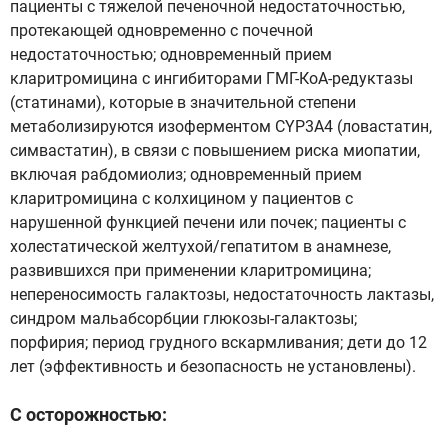
пациенты с тяжелой печеночной недостаточностью,
протекающей одновременно с почечной
недостаточностью; одновременный прием
кларитромицина с ингибиторами ГМГ-КоА-редуктазы
(статинами), которые в значительной степени
метаболизируются изоферментом CYP3A4 (ловастатин,
симвастатин), в связи с повышением риска миопатии,
включая рабдомиолиз; одновременный прием
кларитромицина с колхицином у пациентов с
нарушенной функцией печени или почек; пациенты с
холестатической желтухой/гепатитом в анамнезе,
развившихся при применении кларитромицина;
непереносимость галактозы, недостаточность лактазы,
синдром мальабсорбции глюкозы-галактозы;
порфирия; период грудного вскармливания; дети до 12
лет (эффективность и безопасность не установлены).
С осторожностью: