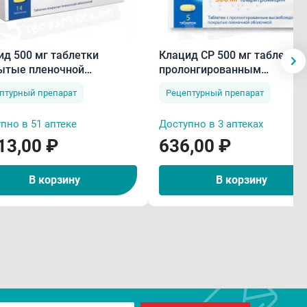
ид 500 мг таблетки
Клацид СР 500 мг таблетки 
ытые пленочной
пролонгированным
очкой N14
высвобождением высвоб
птурный препарат
Рецептурный препарат
покрытые пленочной
оболочкой N5
пно в 51 аптеке
Доступно в 3 аптеках
13,00 ₽
636,00 ₽
В корзину
В корзину