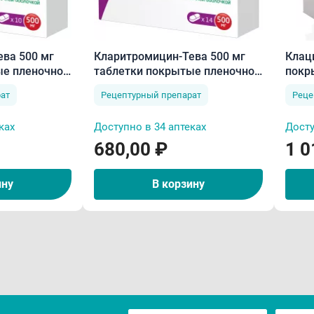
ва 500 мг
Кларитромицин-Тева 500 мг
Клац
ые пленочной
таблетки покрытые пленочной
покр
оболочкой N14
обол
ат
Рецептурный препарат
Реце
ках
Доступно в 34 аптеках
Досту
680,00 ₽
1 0
ину
В корзину