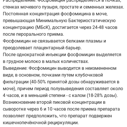
Распределение: Фосфомицин распределяется в почках,
стенках мочевого пузыря, простате и семенных железах.
Постоянная концентрация фосфомицина в моче,
превышающая Минимальную Бактериостатическую
концентрацию (МБсК), достигается через 24-48 часов
после перорального приема.
Фосфомицин не связывается белками плазмы и
преодолевает плацентарный барьер.
После однократной инъекции фосфомицин выделяется
в грудное молоко в малых количествах.
Выведение: Фосфомицин выводится в неизмененном
виде, в основном, почками путем клубочковой
фильтрации (40-50% принятой дозы обнаруживается в
моче), причем период полувыведения составляет около
4 часов, и в меньшей степени - с калом (18-28% дозы).
Возникновение второй пиковой концентрации в
сыворотке через 6 и 10 часов после приема препарата
позволяет предположить, что препарат подвержен
кишечнопечёночной рециркуляции.