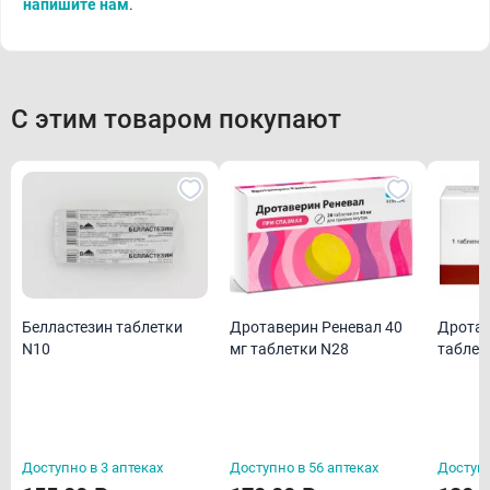
напишите нам
.
С этим товаром покупают
Белластезин таблетки
Дротаверин Реневал 40
Дротав
N10
мг таблетки N28
таблет
Доступно в 3 аптеках
Доступно в 56 аптеках
Доступн