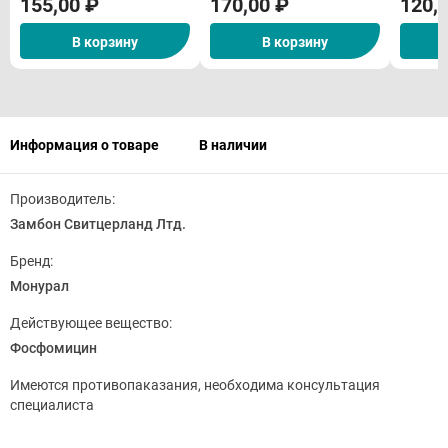
155,00 ₽
170,00 ₽
120,
В корзину
В корзину
Информация о товаре
В наличии
Производитель:
Замбон Свитцерланд Лтд.
Бренд:
Монурал
Действующее вещество:
Фосфомицин
Имеются противопаказания, необходима консультация
специалиста