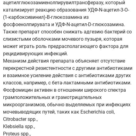
ацетилглюкозамиенолпирувилтрансферазу, который
катализирует реакцию образования УДФ-N-ацетил-3-О-
(1-карбоксивинил)-В-глюкозамина из
фосфоенолпирувата и УДФ-N-ацетил-D-глюкозамина.
Также препарат способен снижать адгезию бактерий со
слизистыми оболочками мочевого пузыря, которая
может играть роль предрасполагающего фактора для
рецидивирующих инфекций.
Механизм действия препарата объясняет отсутствие
перекрестной резистентности с другими антибиотиками
и взаимное усиление действия с антибиотиками других
классов, например, с бета-лактамными антибиотиками.
Фосфомицин активен в отношении широкого спектра
грамположительных и грамотрицательных
микроорганизмов, обычно выделяемых при инфекциях
мочевыводящих путей, таких как Escherichia coli,
Citrobacter spp.,
Klebsiella spp.,
Proteus spp.,