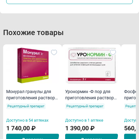
Похожие товары
Монурал гранулы для
Уронормин -Ф пор для
Фосфом
приготовления раствора
приготовления раствора
пригот
для приема внутрь 3 г N2
для приема внутрь 3 г
для пр
Рецептурный препарат
Рецептурный препарат
Рецепту
пакетики N2
Доступно в 54 аптеках
Доступно в 1 аптеке
Доступн
1 740,00 ₽
1 390,00 ₽
560,