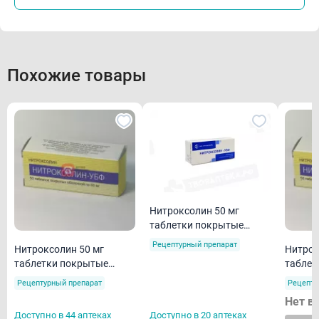
Похожие товары
Нитроксолин 50 мг
таблетки покрытые
оболочкой N50
Рецептурный препарат
Нитроксолин 50 мг
Нитрок
таблетки покрытые
таблет
оболочкой N50
Рецептурный препарат
Рецепту
Нет в
Доступно в 44 аптеках
Доступно в 20 аптеках