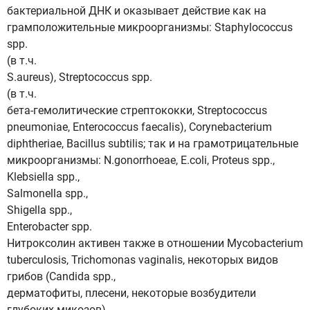
бактериальной ДНК и оказывает действие как на
грамположительные микроорганизмы: Staphylococcus
spp.
(в т.ч.
S.aureus), Streptococcus spp.
(в т.ч.
бета-гемолитические стрептококки, Streptococcus
pneumoniae, Enterococcus faecalis), Corynebacterium
diphtheriae, Bacillus subtilis; так и на грамотрицательные
микроорганизмы: N.gonorrhoeae, E.coli, Proteus spp.,
Klebsiella spp.,
Salmonella spp.,
Shigella spp.,
Enterobacter spp.
Нитроксолин активен также в отношении Mycobacterium
tuberculosis, Trichomonas vaginalis, некоторых видов
грибов (Candida spp.,
дерматофиты, плесени, некоторые возбудители
глубоких микозов).