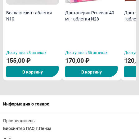
Белластезин таблетки
Дротаверин Реневал 40
Дротав
N10
мг таблетки N28
таблет
Доступно в 3 аптеках
Доступно в 56 аптеках
Доступн
155,00 ₽
170,00 ₽
120,
В корзину
В корзину
Информация о товаре
Производитель:
Биосинтез ПАО г.Пенза