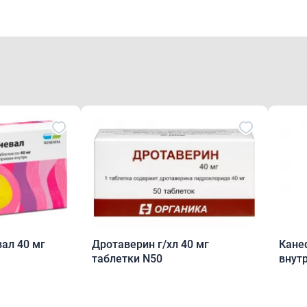
ал 40 мг
Дротаверин г/хл 40 мг
Кане
таблетки N50
внут