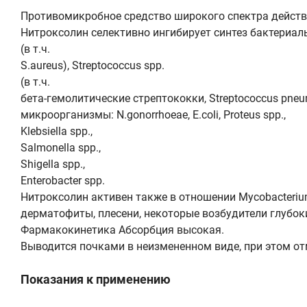
Противомикробное средство широкого спектра действ
Нитроксолин селективно ингибирует синтез бактериал
(в т.ч.
S.aureus), Streptococcus spp.
(в т.ч.
бета-гемолитические стрептококки, Streptococcus pneumon
микроорганизмы: N.gonorrhoeae, E.coli, Proteus spp.,
Klebsiella spp.,
Salmonella spp.,
Shigella spp.,
Enterobacter spp.
Нитроксолин активен также в отношении Mycobacterium t
дерматофиты, плесени, некоторые возбудители глубок
Фармакокинетика Абсорбция высокая.
Выводится почками в неизмененном виде, при этом от
Показания к применению