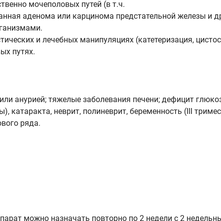
венно мочеполовых путей (в т.ч.
анная аденома или карцинома предстательной железы и др
ганизмами.
ических и лечебных манипуляциях (катетеризация, цистос
ых путях.
ли анурией; тяжелые заболевания печени; дефицит глюкоз
, катаракта, неврит, полиневрит, беременность (III тримес
вого ряда.
парат можно назначать повторно по 2 недели с 2 недельн