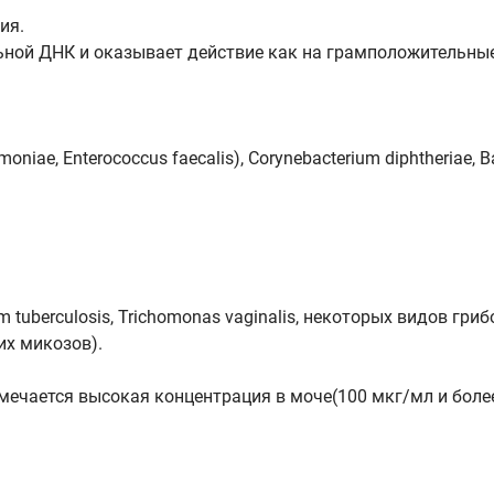
ия.
ьной ДНК и оказывает действие как на грамположительные
iae, Enterococcus faecalis), Corynebacterium diphtheriae, Ba
uberculosis, Trichomonas vaginalis, некоторых видов грибо
их микозов).
мечается высокая концентрация в моче(100 мкг/мл и более