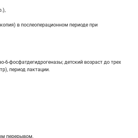
.),
копия) в послеоперационном периоде при
о-6-фосфатдегидрогеназы; детский возраст до трех
тр), период лактации.
ым перерывом.