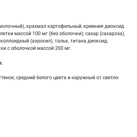
 молочный), крахмал картофельный, кремния диоксид
етки массой 100 мг (без оболочки); сахар (сахароза),
оллоидный (аэросил), тальк, титана диоксид,
ки с оболочкой массой 200 мг.
е.
тенок; средний белого цвета и наружный от светло-