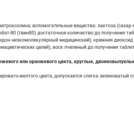
нитроксолина; вспомогательные вещества: лактоза (сахар
рбат-80 (твин80) достаточное количество до получения табл
дон низкомолекулярный медицинский), кремния диоксид к
мацевтических целей), воск пчелиный до получения таблет
нжевого или оранжевого цвета, круглые, двояковыпуклы
еровато-желтого цвета, допускается слегка зеленоватый от