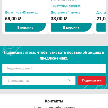
Рецептурный препарат
Доступно в 45 аптеках
Доступно в 1 аптеке
Доступн
68,00 ₽
38,00 ₽
21,0
В корзину
В корзину
Подписывайтесь, чтобы узнавать первым об акцияx и
предложениях:
Подписаться
Контакты
Аптечная служба заказов