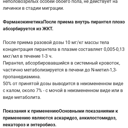
неполовозрелых особей обоего пола, не действует на
личинки в стадии миграции.
ФармакокинетикаПосле приема внутрь пирантел плохо
абсорбируется из ЖКТ.
После приема разовой дозы 10 мг/кг массы тела
концентрация пирантела в плазме составляет 0,005-0,13
мкг/мл в течение 1-3 ч.
Пирантел, абсорбировавшийся в системный кровоток,
частично метаболизируется в печени до N-метил-1,3-
пропанедиамина.
50% от принятой дозы выводится в неизмененном виде
с калом, около 7% - с мочой в неизмененном виде или в
виде метаболита.
Показания к применениюОсновными показаниями к
применению являются аскаридоз, анкилостомидоз,
некатороз и энтеробиоз.