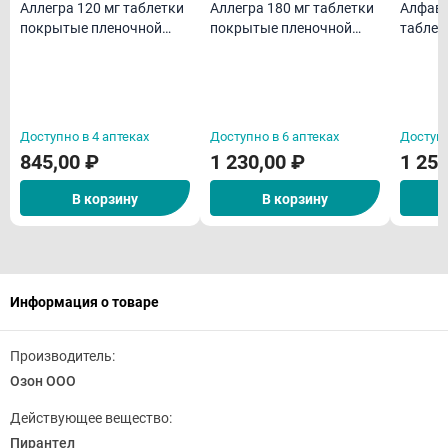
Аллегра 120 мг таблетки
Аллегра 180 мг таблетки
Алфави
покрытые пленочной
покрытые пленочной
таблет
оболочкой N10
оболочкой N10
Доступно в 4 аптеках
Доступно в 6 аптеках
Доступн
845,00 ₽
1 230,00 ₽
1 250
В корзину
В корзину
Информация о товаре
Производитель:
Озон ООО
Действующее вещество:
Пирантел