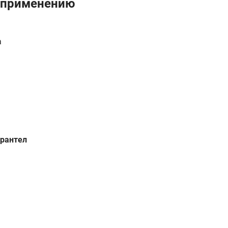
о применению
а
ирантел