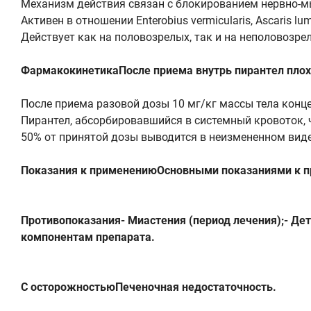
Механизм действия связан с блокированием нервно-м
Активен в отношении Enterobius vermicularis, Ascaris lumb
Действует как на половозрелых, так и на неполовозрел
ФармакокинетикаПосле приема внутрь пирантел плох
После приема разовой дозы 10 мг/кг массы тела концен
Пирантел, абсорбировавшийся в системный кровоток, 
50% от принятой дозы выводится в неизмененном виде 
Показания к применениюОсновными показаниями к пр
Противопоказания- Миастения (период лечения);- Дет
компонентам препарата.
С осторожностьюПеченочная недостаточность.