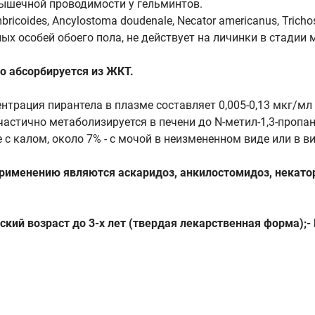
ышечной проводимости у гельминтов.
ricoides, Ancylostoma doudenale, Necator americanus, Trichostr
ых особей обоего пола, не действует на личинки в стадии 
о абсорбируется из ЖКТ.
трация пирантела в плазме составляет 0,005-0,13 мкг/мл в
частично метаболизируется в печени до N-метил-1,3-пропа
с калом, около 7% - с мочой в неизмененном виде или в в
именению являются аскаридоз, анкилостомидоз, некатор
ский возраст до 3-х лет (твердая лекарственная форма);