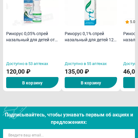
5.0
Ринорус 0,05% спрей
Ринорус 0,1% спрей
Риност
назальный для детей от
назальный для детей 12
назаль
2-х до 6 лет 20мл
лет и взрослых 20мл
Доступно в 53 аптеках
Доступно в 55 аптеках
Доступн
120,00 ₽
135,00 ₽
46,0
В корзину
В корзину
Подписывайтесь, чтобы узнавать первым об акцияx и
предложениях: