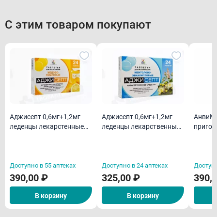
С этим товаром покупают
Аджисепт 0,6мг+1,2мг
Аджисепт 0,6мг+1,2мг
АнвиМа
леденцы лекарстенные
леденцы лекарственные
пригот
со вкусом и ароматом
со вкусом и ароматом
лимон 
меда и лимона N24
ментола и эвкалипта N24
Доступно в 55 аптеках
Доступно в 24 аптеках
Доступн
390,00 ₽
325,00 ₽
390,
В корзину
В корзину