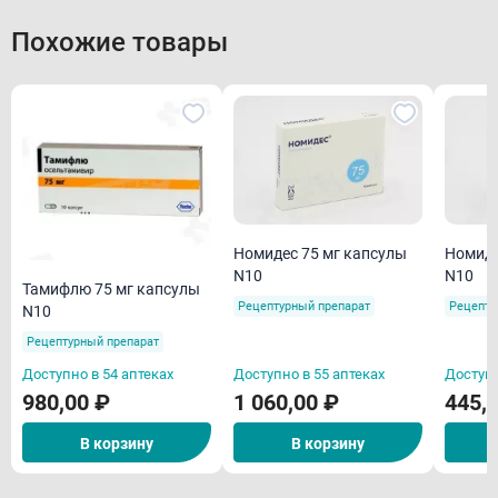
Похожие товары
Номидес 75 мг капсулы
Номиде
N10
N10
Тамифлю 75 мг капсулы
Рецептурный препарат
Рецепту
N10
Рецептурный препарат
Доступно в 54 аптеках
Доступно в 55 аптеках
Доступн
980,00 ₽
1 060,00 ₽
445,
В корзину
В корзину