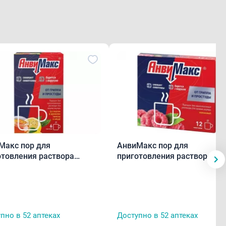
Макс пор для
АнвиМакс пор для
отовления раствора
приготовления раствора
н/мед 5 г пакетики N6
малина 5 г пакетики N12
пно в 52 аптеках
Доступно в 52 аптеках