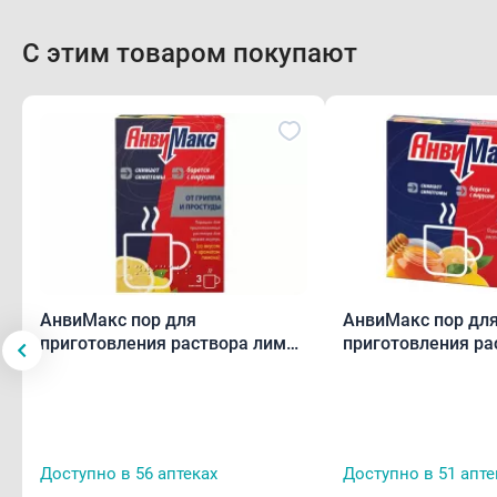
С этим товаром покупают
АнвиМакс пор для
АнвиМакс пор дл
приготовления раствора лимон
приготовления ра
5 г пак.N3
лимон/мёд 5 г па
Доступно в 56 аптеках
Доступно в 51 апте