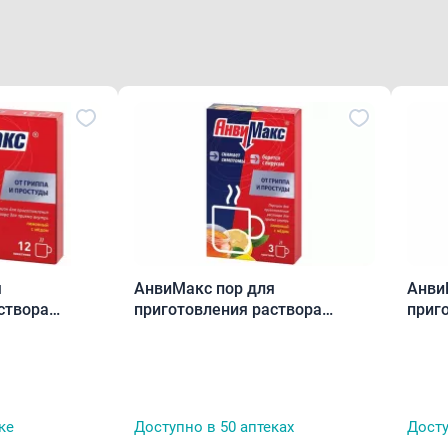
я
АнвиМакс пор для
Анви
створа
приготовления раствора
приг
кетики N12
лимон/мёд 5 г пак.N3
лимо
ке
Доступно в 50 аптеках
Досту