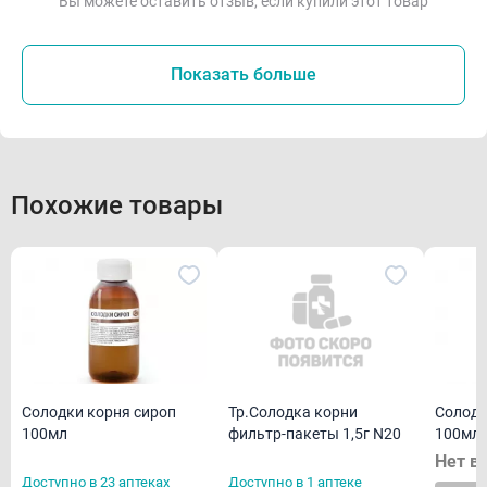
Вы можете оставить отзыв, если купили этот товар
Показать больше
Похожие товары
Солодки корня сироп
Солодк
Тр.Солодка корни
100мл
100мл
фильтр-пакеты 1,5г N20
Нет в
Доступно в 23 аптеках
Доступно в 1 аптеке