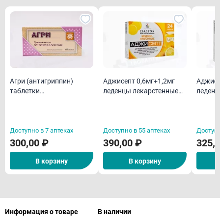
Агри (антигриппин)
Аджисепт 0,6мг+1,2мг
Аджисе
таблетки
леденцы лекарстенные
леденц
гомеопатическая N40
со вкусом и ароматом
со вку
меда и лимона N24
ментол
Доступно в 7 аптеках
Доступно в 55 аптеках
Доступн
300,00 ₽
390,00 ₽
325,
В корзину
В корзину
Информация о товаре
В наличии